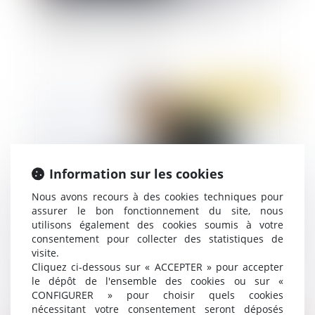
Renoncer à une mise à pied conservatoire
n'empêche pas de licencier
Publié le :
05/07/2022
Information sur les cookies
Nous avons recours à des cookies techniques pour
assurer le bon fonctionnement du site, nous
utilisons également des cookies soumis à votre
consentement pour collecter des statistiques de
Licenciement après avis médical d’impossibilité
visite.
de reclassement
Cliquez ci-dessous sur « ACCEPTER » pour accepter
le dépôt de l'ensemble des cookies ou sur «
CONFIGURER » pour choisir quels cookies
nécessitant votre consentement seront déposés