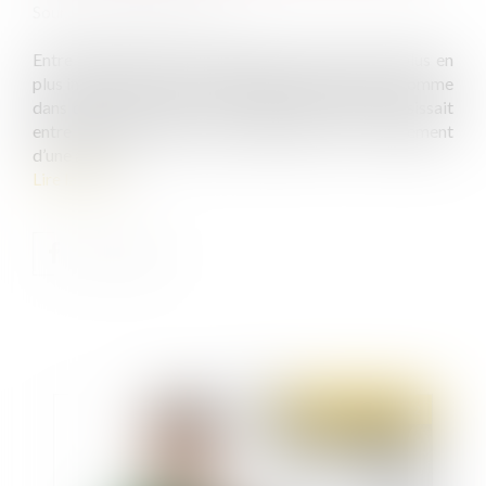
Source :
www.justice.gouv.fr
Entre 2000 et 2010, le parquet a joué un rôle de plus en
plus important dans la justice pénale des mineurs, comme
dans celle des majeurs. A l’origine, le parquet choisissait
entre la mise en œuvre de poursuites et le classement
d’une affaire...
Lire la suite
Publié le :
05/07/2022