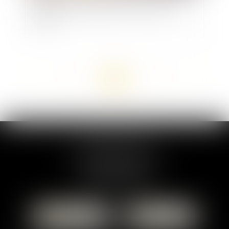
3 mois pour les entreprises de moins de 20
salariés
<<
<
...
25
26
27
28
29
30
31
...
>
>>
MARION DUMAY
1 Place du Général de Gaulle
95300 PONTOISE
Tél :
01 87 76 30 93
CONTACTER
LOCALISER