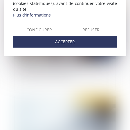
(cookies statistiques), avant de continuer votre visite
Publié le :
30/06/2022
du site.
Plus d'informations
CONFIGURER
REFUSER
ACCEPTER
Décrochage des portraits du Président : quelle
immunité pour les militants ?
Publié le :
29/06/2022