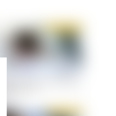
Publié le :
07/07/2020
opter un comportement sexiste et dégradant
nstitue une faute grave
Publié le :
02/07/2020