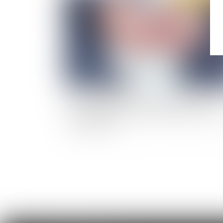
L’ex-Front national condamné pour « recel
d’abus de biens sociaux » dans l’affaire des ki
de campagne