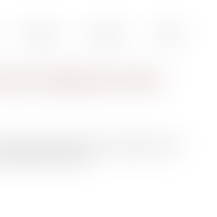
Actualités
Honoraires
Contact
xiste et dégradant constitue
aractère sexuel à l'encontre d'une collègue de travail
maintien dans l'entreprise...