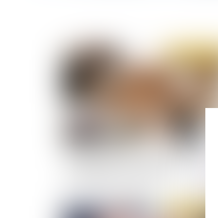
Publié le :
07/07/
Parité femmes - hommes sur les listes de
candidats au CSE : la construction
jurisprudentielle se poursuit
Publié le :
02/07/