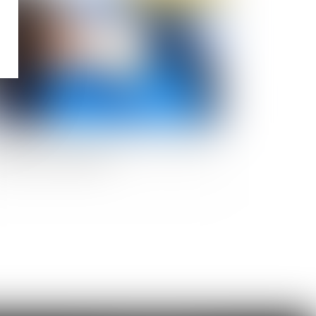
ivité non autorisée pendant l’arrêt maladie et
stitution des indemnités