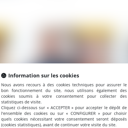
2020
Publié le :
07/07/2020
Information sur les cookies
Nous avons recours à des cookies techniques pour assurer le
bon fonctionnement du site, nous utilisons également des
L’obligation d’information du représentant d’un
Ad
cookies soumis à votre consentement pour collecter des
mineur gardé à vue, un impératif qui vise ses
co
statistiques de visite.
intérêts
Cliquez ci-dessous sur « ACCEPTER » pour accepter le dépôt de
l'ensemble des cookies ou sur « CONFIGURER » pour choisir
quels cookies nécessitant votre consentement seront déposés
(cookies statistiques), avant de continuer votre visite du site.
2020
Publié le :
02/07/2020