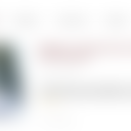
Présentation
Droit du travail
Droit pénal
Adopter un comportement se
une faute grave
Publié le :
07/07/2020
Source :
www.efl.fr
Le salarié qui tient des propos dégradants à c
commet une faute grave rendant impossible son 
Lire la suite