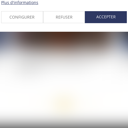
Plus d'informations
ACCEPTER
CONFIGURER
REFUSER
Demande de statut de témoin assisté : régime
Act
ts
de la saisine directe de la chambre de
re
l’instruction
<<
<
...
110
111
112
113
114
115
116
...
>
>>