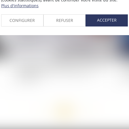
2020
Publié le :
22/04/2020
Plus d'informations
ACCEPTER
CONFIGURER
REFUSER
Contrainte : elle doit être signée par le directeur
Ins
de l’organisme de recouvrement ou son
con
délégataire
co
<<
<
...
119
120
121
122
123
124
125
...
>
>>