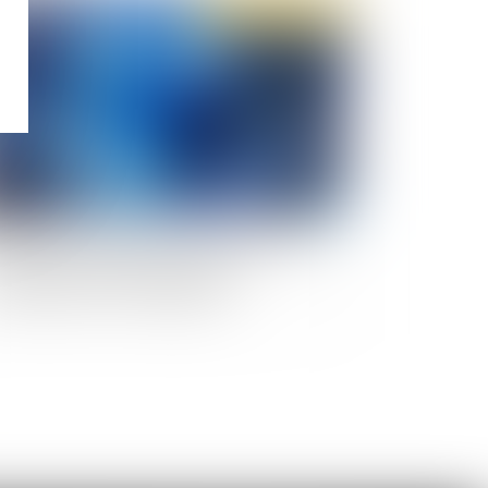
Publié le :
21/04/2020
tallation d'un dispositif informatique pour le
trôle de l'activité des salariés : la
nsultation du CE est obligatoire