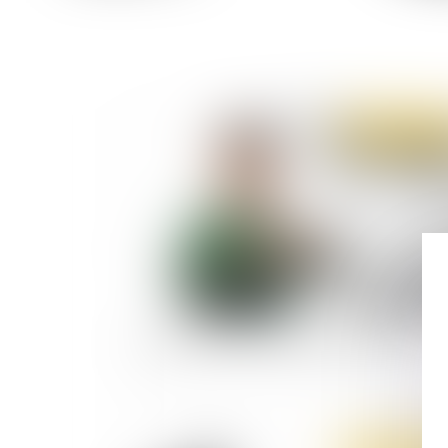
Publié le :
28/04/
Que risque un mineur délinquant au pénal ?