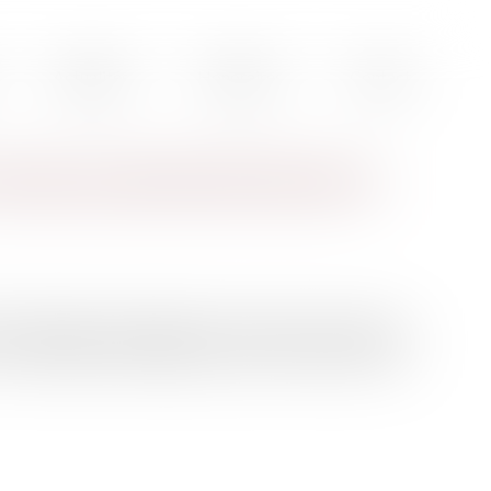
Actualités
Honoraires
Contact
raude sociale bientôt devant la
e de dumping social jugée en France. Elle concerne une
rra Fecundis, dont le siège se trouve en Murcie, dans le