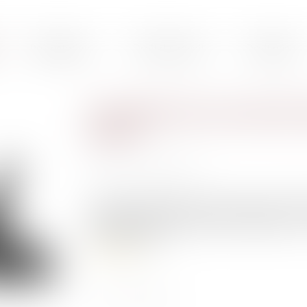
Présentation
Droit du travail
Droit pénal
Une affaire hors norme de f
justice
Publié le :
22/04/2020
Source :
www.lemonde.fr
l s’agit probablement de la plus grosse affair
entreprise de travail temporaire espagnole : Te
sud-est du pays...
Lire la suite