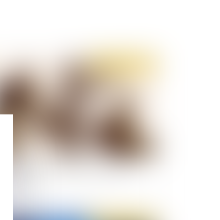
Publié le :
23/04/2020
onavirus : le sort des détenus devant le
nseil d’État