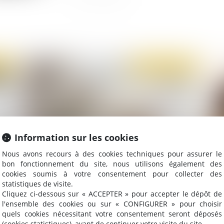
2020
Publié le :
27/04/2020
Information sur les cookies
Nous avons recours à des cookies techniques pour assurer le
bon fonctionnement du site, nous utilisons également des
Covid-19 : l'employeur a-t-il le droit de tester
Cor
cookies soumis à votre consentement pour collecter des
ses salariés ?
Co
statistiques de visite.
Cliquez ci-dessous sur « ACCEPTER » pour accepter le dépôt de
l'ensemble des cookies ou sur « CONFIGURER » pour choisir
quels cookies nécessitant votre consentement seront déposés
(cookies statistiques), avant de continuer votre visite du site.