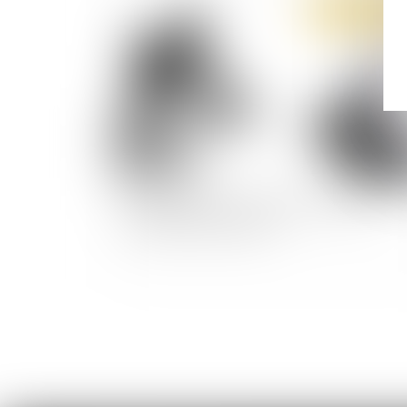
Publié le :
22/04/
Une affaire hors norme de fraude sociale
bientôt devant la justice