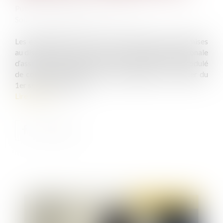
Publié le :
18/08/2022
Source :
cabinet-rs.expert-infos.com
Les entreprises d’au moins 11 salariés qui sont soumises
au dispositif de bonus-malus de la contribution patronale
d‘assurance chômage recevront bientôt le taux modulé
de contribution qu’elles devront appliquer à compter du
1er septembre 2022.
Lire la suite
Publié le :
30/08/2022