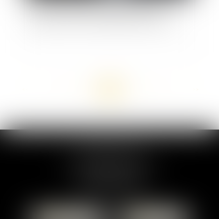
QPC : traitement de la responsabilité du
dirigeant social et du dirigeant d’association
<<
<
...
20
21
22
23
24
25
26
...
>
>>
MARION DUMAY
1 Place du Général de Gaulle
95300 PONTOISE
Tél :
01 87 76 30 93