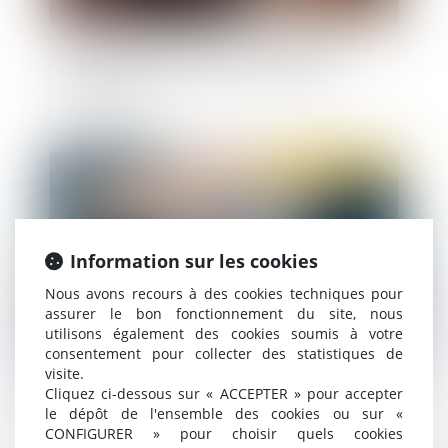
Le salarié n’a pas à être informé qu’il peut
demander des précisions sur les motifs du
licenciement
Publié le :
18/08/2022
Information sur les cookies
Nous avons recours à des cookies techniques pour
assurer le bon fonctionnement du site, nous
utilisons également des cookies soumis à votre
consentement pour collecter des statistiques de
visite.
Bonus-malus sur la contribution d’assurance
Cliquez ci-dessous sur « ACCEPTER » pour accepter
chômage : une application en septembre 2022
le dépôt de l'ensemble des cookies ou sur «
CONFIGURER » pour choisir quels cookies