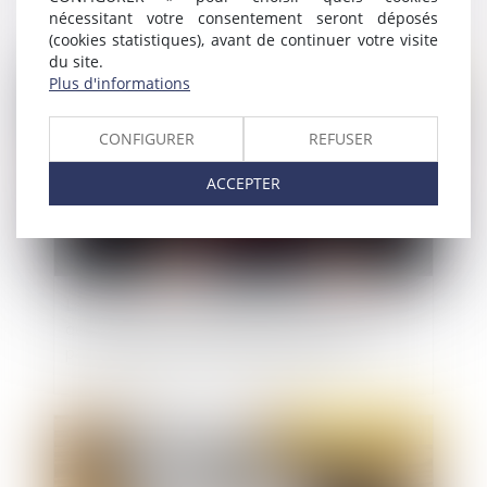
nécessitant votre consentement seront déposés
(cookies statistiques), avant de continuer votre visite
du site.
Publié le :
21/12/2020
Plus d'informations
CONFIGURER
REFUSER
ACCEPTER
La faute inexcusable doit être retenue dès lors
que les mesures de protection mises en œuvre
par l'employeur se révèlent inefficaces
Publié le :
17/12/2020