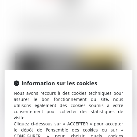
La Défenseuse des droits et l'OIT épinglent à
nouveau les discriminations au travail
Publié le :
22/12/2020
Information sur les cookies
Nous avons recours à des cookies techniques pour
assurer le bon fonctionnement du site, nous
utilisons également des cookies soumis à votre
consentement pour collecter des statistiques de
visite.
Des milliers de poursuites pénales abandonnées
Cliquez ci-dessous sur « ACCEPTER » pour accepter
dans les tribunaux pour enfants
le dépôt de l'ensemble des cookies ou sur «
CONFIGURER » pour choisir quels cookies