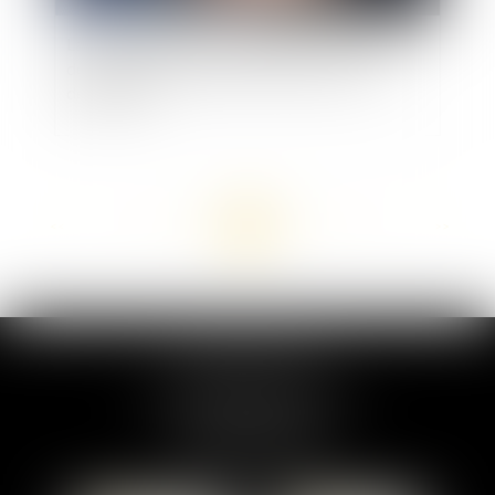
La Sécurité Routière propose la carte nationale
des installateurs agréés d'éthylotests anti-
démarrage
<<
<
...
91
92
93
94
95
96
97
...
>
>>
MARION DUMAY
1 Place du Général de Gaulle
95300 PONTOISE
Tél :
01 87 76 30 93