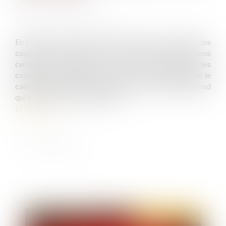
Publié le :
17/12/2020
Source :
www.editions-tissot.fr
En l’absence de CSE, vous pouvez offrir à vos salariés des
cadeaux ou bons d’achat. Ces derniers peuvent, sous
certaines conditions, être exclus de l’assiette des
cotisations sociales. Pour cela, il faut notamment que le
cadeau ou le bon d’achat n’excède pas un certain plafond
qui vient d’être revu à la hausse...
Lire la suite
Publié le :
23/12/2020