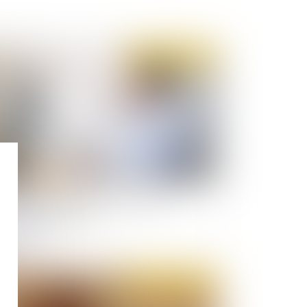
Publié le :
31/01/2022
autorisation de déjeuner à son bureau
longée jusqu’en avril
Publié le :
26/01/2022