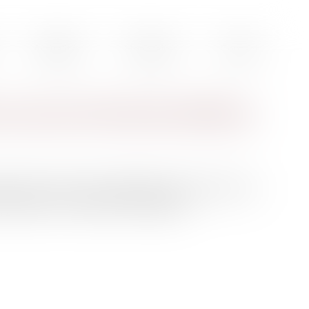
Actualités
Honoraires
Contact
au secret et droits de la défense
actions en lien avec l’organisation terroriste ETA, fut
t européen en et extradé vers l’Espagne...