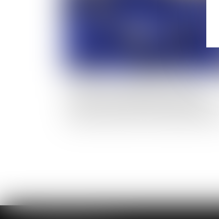
Les Etats devraient appliquer de manière
effective la responsabilité des personnes
morales dans les infractions de blanchiment 
capitaux : rapport de la Convention de Varso