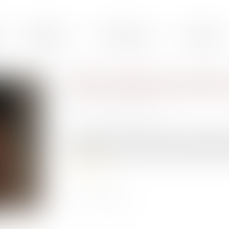
Présentation
Droit du travail
Droit pénal
CEDH : détention provisoire 
Publié le :
27/01/2022
Source :
www.actu-juridique.fr
Le requérant, soupçonné d’avoir commis des infr
arrêté en France sur la base d’un mandat d’arrê
Lire la suite