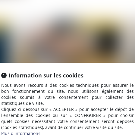
2022
Publié le :
02/02/2022
Information sur les cookies
Nous avons recours à des cookies techniques pour assurer le
Enquêtes de concurrence : l’entreprise est
L’
bon fonctionnement du site, nous utilisons également des
responsable des faits d’obstruction commis par
pro
cookies soumis à votre consentement pour collecter des
un salarié
statistiques de visite.
Cliquez ci-dessous sur « ACCEPTER » pour accepter le dépôt de
l'ensemble des cookies ou sur « CONFIGURER » pour choisir
quels cookies nécessitant votre consentement seront déposés
2022
Publié le :
27/01/2022
(cookies statistiques), avant de continuer votre visite du site.
Plus d'informations