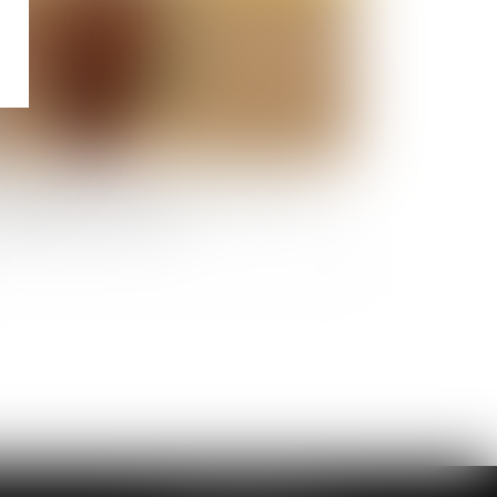
curité sociale et complémentaires de santé :
elles pistes de réforme ?