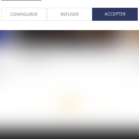
ACCEPTER
CONFIGURER
REFUSER
CEDH : détention provisoire au secret et droits
Sé
de la défense
qu
de
vie
<<
<
...
42
43
44
45
46
47
48
...
>
>>