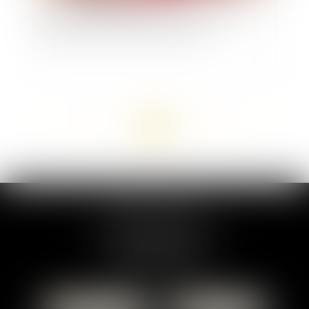
Responsabilité pénale : conventionnalité de
l’article 121-6 du code de la route
<<
<
...
86
87
88
89
90
91
92
...
>
>>
MARION DUMAY
1 Place du Général de Gaulle
95300 PONTOISE
Tél :
01 87 76 30 93