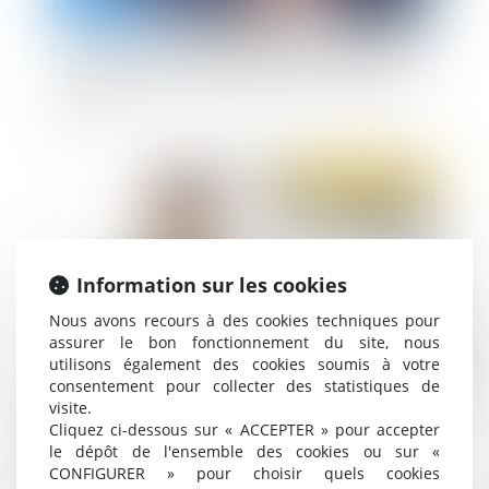
Un dirigeant jugé personnellement responsable
pour le dol commis lors de la cession d’un actif
social
Publié le :
26/01/2021
Information sur les cookies
Nous avons recours à des cookies techniques pour
assurer le bon fonctionnement du site, nous
utilisons également des cookies soumis à votre
consentement pour collecter des statistiques de
visite.
Code de Justice pénale des mineurs : un temps
Cliquez ci-dessous sur « ACCEPTER » pour accepter
de préparation suffisant ?
le dépôt de l'ensemble des cookies ou sur «
CONFIGURER » pour choisir quels cookies