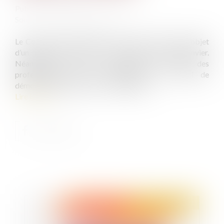
Publié le :
26/01/2021
Source :
www.actualitesdudroit.fr
Le Code de justice pénale des mineurs doit faire l’objet
d’un débat au Sénat à la fin du mois de janvier.
Néanmoins, dans un communiqué commun, des
professionnels du droit dénoncent « un déni de
démocratie jusqu’au bout ». Explications...
Lire la suite
Publié le :
28/01/2021