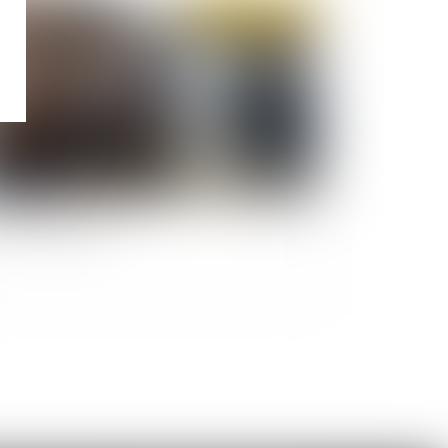
Publié le :
27/01/2020
« titre mobilité »