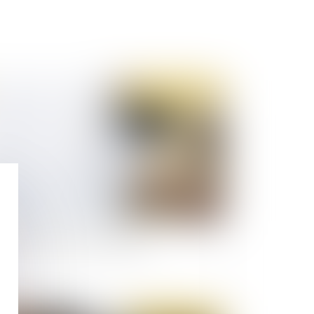
Publié le :
03/02/2020
id du licenciement économique