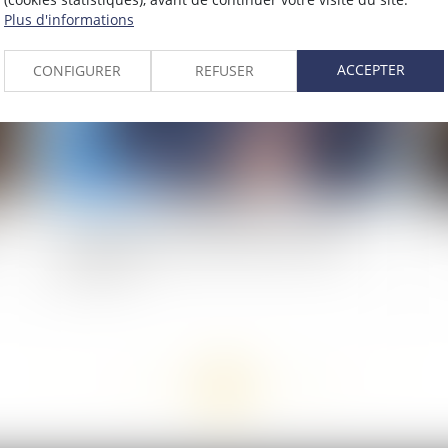
2020
Publié le :
30/01/2020
Plus d'informations
ACCEPTER
CONFIGURER
REFUSER
if
Condamnation d’une société pour des faits
Le 
commis par une autre dont elle a recueilli le
patrimoine
<<
<
...
128
129
130
131
132
133
134
...
>
>>