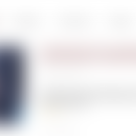
Présentation
Droit du travail
Droit pénal
Condamnation d’une société
autre dont elle a recueilli l
Publié le :
30/01/2020
Source :
www.efl.fr
Une amende civile peut être prononcée contre 
pour des faits commis par cette dernière, s
personnalité des peines...
Lire la suite