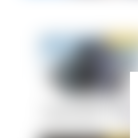
Publié le :
05/02/
Loi Essoc : l’Urssaf entame une démarche de
concertation pour améliorer ses relations av
les entreprises contrôlées