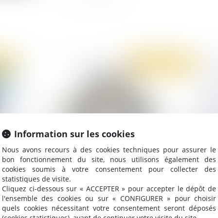
2020
Publié le :
05/02/2020
Information sur les cookies
Nous avons recours à des cookies techniques pour assurer le
bon fonctionnement du site, nous utilisons également des
Critique de l’employeur par un représentant du
Qu
cookies soumis à votre consentement pour collecter des
ec
personnes : est-ce un abus dans l’exercice du
statistiques de visite.
mandat ?
Cliquez ci-dessous sur « ACCEPTER » pour accepter le dépôt de
l'ensemble des cookies ou sur « CONFIGURER » pour choisir
quels cookies nécessitant votre consentement seront déposés
(cookies statistiques), avant de continuer votre visite du site.