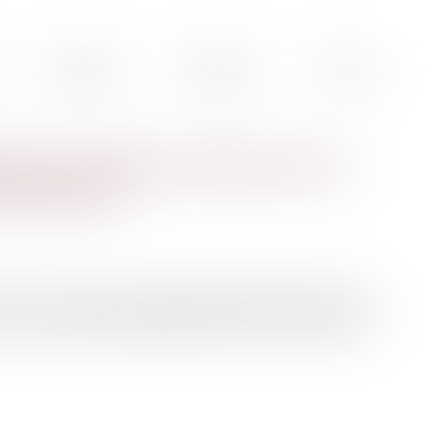
Actualités
Honoraires
Contact
 pour des faits commis par une
e patrimoine
une société qui a recueilli le patrimoine d’une autre
ans que cette condamnation heurte le principe de la