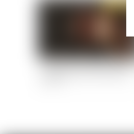
Publié le :
30/01/
Condamné pour assassinat mais libéré au mot
d'un dépassement de la durée de détention
provisoire