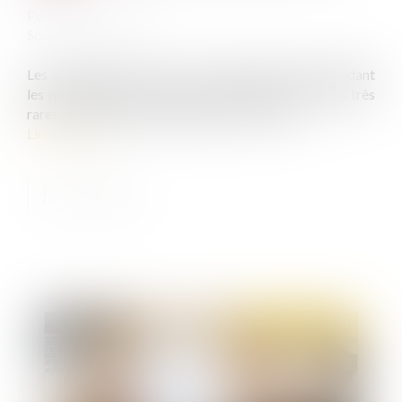
Publié le :
07/04/2020
Source :
lessor.org
Les accidents de la route ont fortement baissé pendant
les quinze premiers jours du confinement, l'une des très
rares conséquences bénéfiques du Covid-19...
Lire la suite
Publié le :
08/04/2020