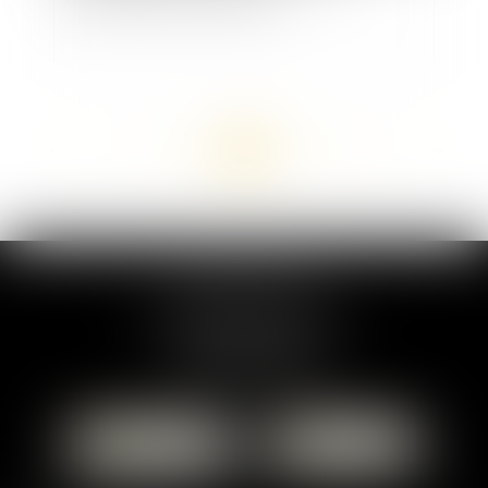
<<
<
...
121
122
123
124
125
126
127
...
>
>>
MARION DUMAY
1 Place du Général de Gaulle
95300 PONTOISE
Tél :
01 87 76 30 93
CONTACTER
LOCALISER