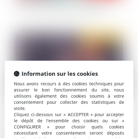
Sanction consécutive à un envoi tardif de l’arrêt
de travail : le juge ne peut pas la moduler
Publié le :
07/04/2020
Information sur les cookies
Nous avons recours à des cookies techniques pour
assurer le bon fonctionnement du site, nous
utilisons également des cookies soumis à votre
consentement pour collecter des statistiques de
De plus en plus de mineurs utilisent de faux
visite.
papiers
Cliquez ci-dessous sur « ACCEPTER » pour accepter
le dépôt de l'ensemble des cookies ou sur «
CONFIGURER » pour choisir quels cookies
nécessitant votre consentement seront déposés