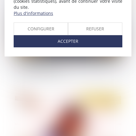
(cookies statistiques), avant de continuer votre visite
Publié le :
07/04/2020
du site.
Plus d'informations
CONFIGURER
REFUSER
ACCEPTER
Le confinement provoque une forte baisse des
accidents de la route
Publié le :
06/04/2020