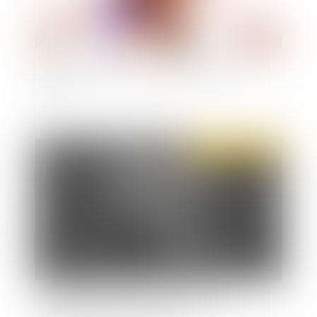
Une discrimination à l’embauche fondée sur
l’âge
Publié le :
02/04/2020
Pandémie et prisons : les instructions de
l’administration pénitentiaire