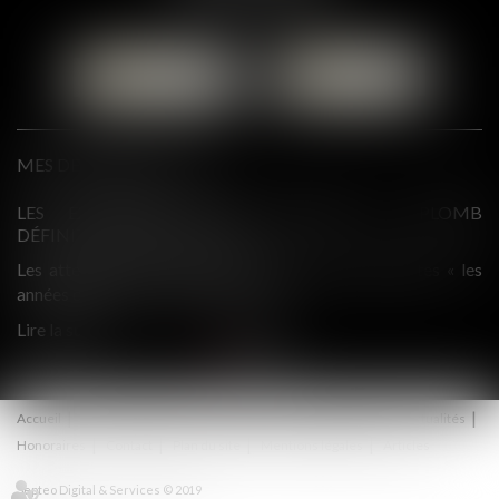
CONTACTER
LOCALISER
MES DERNIÈRES ACTUS
PLOMB
QPC : INTERDICTION DE COMMUNICATION DE PIÈ
À DES TIERS ET DROITS DE LA DÉFENSE
tes « les
En application de l’article 114 du Code de procédure pén
dans le cadre de l’instruction, les...
Lire la suite
Accueil
Présentation
Droit du travail
Droit pénal
Actualités
Honoraires
Contact
Plan du site
Mentions légales
Articles
Septeo Digital & Services © 2019