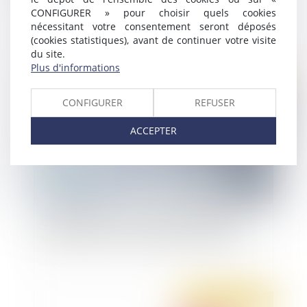
de conversion
CONFIGURER » pour choisir quels cookies
nécessitant votre consentement seront déposés
(cookies statistiques), avant de continuer votre visite
du site.
Plus d'informations
Publié le :
23/02/2022
CONFIGURER
REFUSER
ACCEPTER
Contrôle de colis et « visite » de personnes :
quels pouvoirs pour les agents des douanes ?
Publié le :
23/02/2022