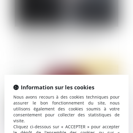
CDD de remplacement à terme précis : il doit
aller jusqu'à son terme, même si le salarié
remplacé est décédé
Publié le :
24/02/2022
Information sur les cookies
Nous avons recours à des cookies techniques pour
assurer le bon fonctionnement du site, nous
utilisons également des cookies soumis à votre
consentement pour collecter des statistiques de
visite.
Cliquez ci-dessous sur « ACCEPTER » pour accepter
Loi du 31 janvier 2022 : mettre fin aux thérapies
le dépôt de l'ensemble des cookies ou sur «