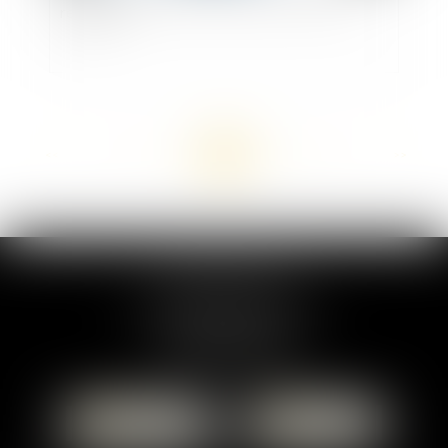
retraites
<<
<
...
76
77
78
79
80
81
82
...
>
>>
MARION DUMAY
1 Place du Général de Gaulle
95300 PONTOISE
Tél :
01 87 76 30 93
CONTACTER
LOCALISER