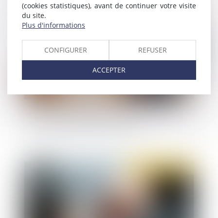
(cookies statistiques), avant de continuer votre visite
Publié le :
05/04/2021
du site.
Plus d'informations
CONFIGURER
REFUSER
ACCEPTER
Absence de prescription des discriminations
continuant à produire leurs effets
Publié le :
01/04/2021