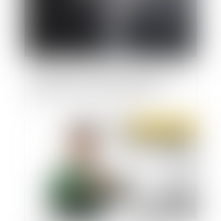
Licenciement et circonstances vexatoires : votre
salarié peut-il demander des dommages et
intérêts même si la faute est justifiée ?
Publié le :
06/04/2021