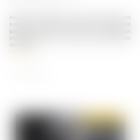
Source :
www.ccomptes.fr
Afin que la continuité des droits des personnes ayant
travaillé dans plusieurs pays au cours de leur carrière soit
garantie d'un pays à l'autre, une coordination
internationale a été mise en place en matière de retraites
obligatoires...
Lire la suite
Publié le :
07/04/2021