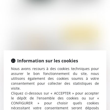
La nouvelle procédure de mise à l’épreuve
éducative
Publié le :
05/04/2021
Information sur les cookies
Nous avons recours à des cookies techniques pour
assurer le bon fonctionnement du site, nous
utilisons également des cookies soumis à votre
consentement pour collecter des statistiques de
Protocole sanitaire au travail : les évolutions
visite.
pour le déjeuner et le télétravail
Cliquez ci-dessous sur « ACCEPTER » pour accepter
le dépôt de l'ensemble des cookies ou sur «
CONFIGURER » pour choisir quels cookies
nécessitant votre consentement seront déposés