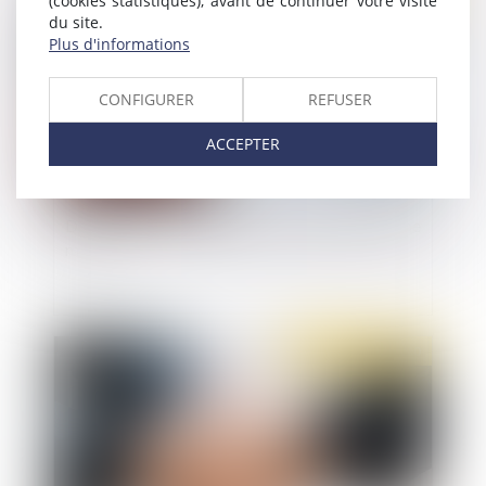
(cookies statistiques), avant de continuer votre visite
du site.
Plus d'informations
CONFIGURER
REFUSER
ACCEPTER
Démission ou licenciement : ai-je droit au 13ème
mois ?
Publié le :
19/11/2020