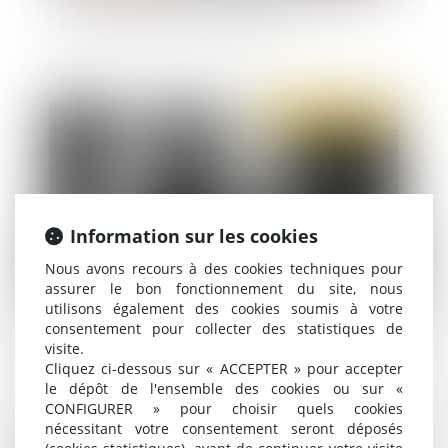
pour la signature d’une contrainte
Publié le :
24/11/2020
Information sur les cookies
Nous avons recours à des cookies techniques pour
assurer le bon fonctionnement du site, nous
utilisons également des cookies soumis à votre
Mineur non accompagné : les contours de la
consentement pour collecter des statistiques de
visite.
preuve de la minorité
Cliquez ci-dessous sur « ACCEPTER » pour accepter
le dépôt de l'ensemble des cookies ou sur «
CONFIGURER » pour choisir quels cookies
nécessitant votre consentement seront déposés
Publié le :
23/11/2020