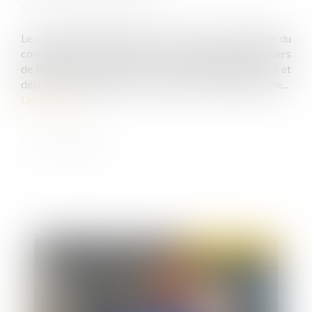
Source :
www.actu-juridique.fr
Le confinement décidé dans le cadre de la pandémie du
coronavirus a mis à l’arrêt ou au ralenti des pans entiers
de l’économie nationale. Ce choc économique a d’ores et
déjà des conséquences sur l’emploi. Personne n’est dupe...
Lire la suite
Publié le :
25/11/2020