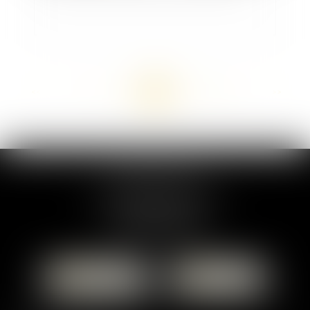
<<
<
...
95
96
97
98
99
100
101
...
>
>>
MARION DUMAY
1 Place du Général de Gaulle
95300 PONTOISE
Tél :
01 87 76 30 93
CONTACTER
LOCALISER