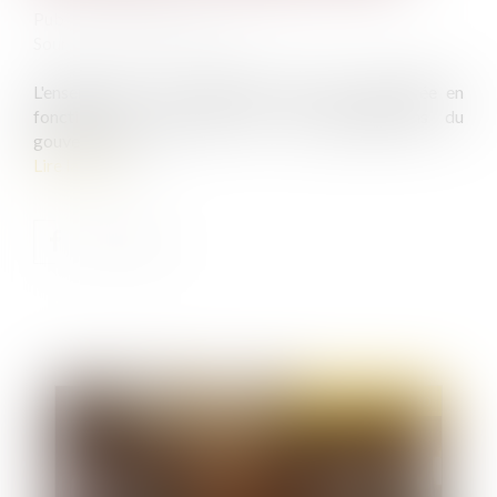
Publié le :
09/06/2020
Source :
www.justice.gouv.fr
L'ensemble de ces consignes peut être complétée en
fonction de l'évolution des recommandations du
gouvernement...
Lire la suite
Publié le :
11/06/2020