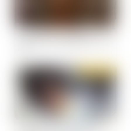
Violences policières : que risquent les
organisateurs de la manifestation non déclarée à
Paris ?
Publié le :
10/06/2020