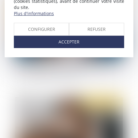
(cookies statistiques), avant de continuer votre visite
Publié le :
09/06/2020
du site.
Plus d'informations
CONFIGURER
REFUSER
ACCEPTER
Les élus du CSE ont un rôle économique à jouer
face à l’épidémie de Covid-19
Publié le :
09/06/2020