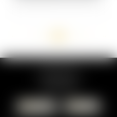
<<
<
...
113
114
115
116
117
118
119
...
>
>>
MARION DUMAY
1 Place du Général de Gaulle
95300 PONTOISE
Tél :
01 87 76 30 93
CONTACTER
LOCALISER