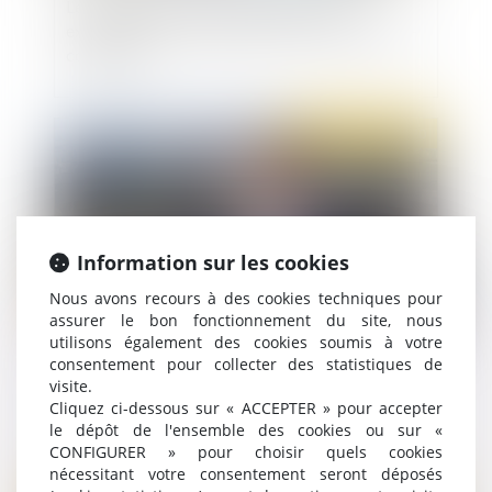
Le GRECO exhorte les autorités à être
exemplaires et transparentes en matière d'anti-
corruption
Publié le :
10/06/2020
Information sur les cookies
Nous avons recours à des cookies techniques pour
assurer le bon fonctionnement du site, nous
utilisons également des cookies soumis à votre
consentement pour collecter des statistiques de
Travailleurs indépendants : modifications du
visite.
code de la sécurité sociale
Cliquez ci-dessous sur « ACCEPTER » pour accepter
le dépôt de l'ensemble des cookies ou sur «
CONFIGURER » pour choisir quels cookies
nécessitant votre consentement seront déposés