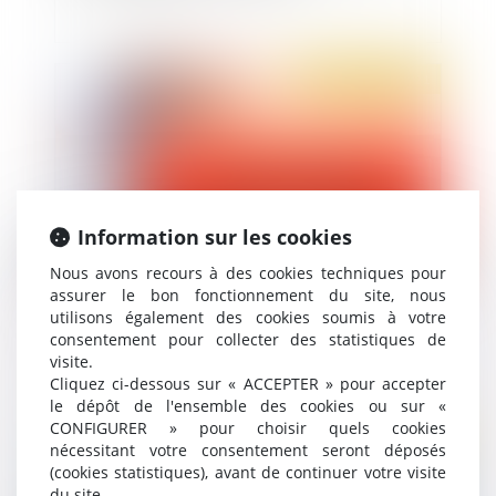
Publié le :
11/02/2021
Information sur les cookies
Nous avons recours à des cookies techniques pour
assurer le bon fonctionnement du site, nous
Créer un délit d'homicide routier : une réelle
utilisons également des cookies soumis à votre
avancée pour les victimes de la route ?
consentement pour collecter des statistiques de
visite.
Cliquez ci-dessous sur « ACCEPTER » pour accepter
le dépôt de l'ensemble des cookies ou sur «
CONFIGURER » pour choisir quels cookies
Publié le :
11/02/2021
nécessitant votre consentement seront déposés
(cookies statistiques), avant de continuer votre visite
du site.