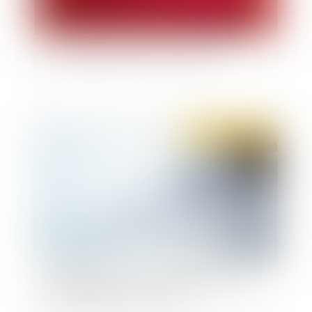
La complexité du droit face à l'inceste
Publié le :
11/02/2021
Comblement de passif : caractérisation de la
simple négligence exonératoire