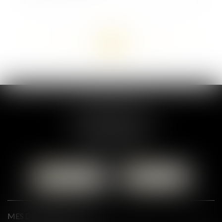
<<
<
...
84
85
86
87
88
89
90
...
>
>>
MARION DUMAY
1 Place du Général de Gaulle
95300 PONTOISE
Tél :
01 87 76 30 93
CONTACTER
LOCALISER
MES DERNIÈRES ACTUS