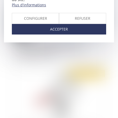
Plus d'informations
CONFIGURER
REFUSER
ACCEPTER
Covid-19 : les mesures de report ou
d'ajustement des échéances Urssaf sont
reconduites en février
Publié le :
10/02/2021