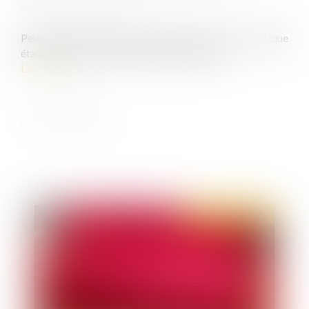
Source :
www.leparisien.fr
Peut-être que certains vont découvrir que la pratique
était jusqu'à présent formellement interdite...
Lire la suite
Publié le :
11/02/2021