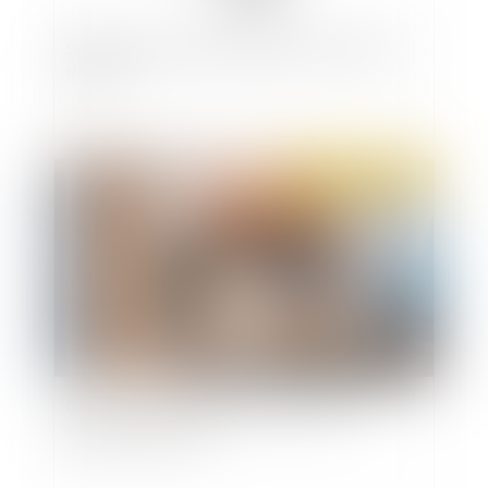
Salariés, entreprises, quel rôle pour le droit du
travail ?
Publié le :
08/02/2021
Covid-19 : les salariés auront le droit de
déjeuner au bureau