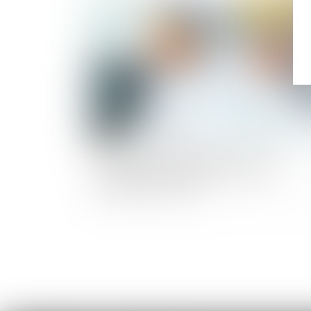
Publié le :
11/02/
Covid-19 : les mesures de report ou
d'ajustement des échéances Urssaf sont
reconduites en février