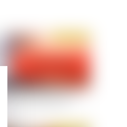
Publié le :
11/02/2021
er un délit d'homicide routier : une réelle
ncée pour les victimes de la route ?