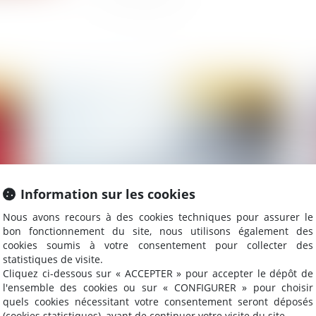
2021
Publié le :
11/02/2021
Information sur les cookies
Nous avons recours à des cookies techniques pour assurer le
bon fonctionnement du site, nous utilisons également des
Comblement de passif : caractérisation de la
Cré
cookies soumis à votre consentement pour collecter des
simple négligence exonératoire
ava
statistiques de visite.
Cliquez ci-dessous sur « ACCEPTER » pour accepter le dépôt de
l'ensemble des cookies ou sur « CONFIGURER » pour choisir
quels cookies nécessitant votre consentement seront déposés
(cookies statistiques), avant de continuer votre visite du site.