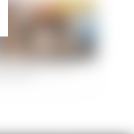
Publié le :
08/02/2021
id-19 : les salariés auront le droit de
jeuner au bureau