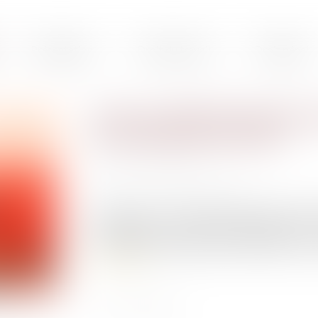
Présentation
Droit du travail
Droit pénal
Créer un délit d'homicide ro
les victimes de la route ?
Publié le :
11/02/2021
Source :
www.village-justice.com
Chaque jour, je vois défiler devant mon bureau
circulation et bien souvent révoltées pa
accumulation d’imprudences élémentaires au Cod
Lire la suite