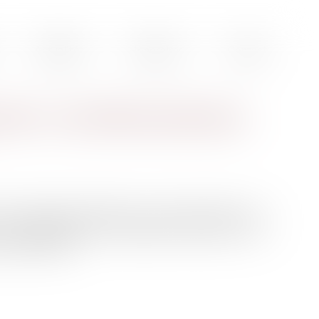
Actualités
Honoraires
Contact
utier : une réelle avancée pour
 des familles endeuillées à la suite d’accidents de la
r le comportement du responsable, marqué par une
e de la route...