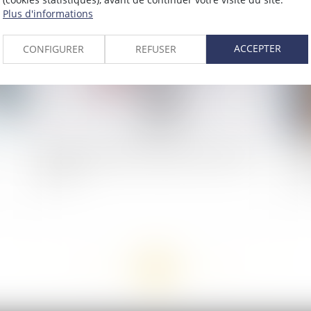
2021
Publié le :
10/02/2021
Plus d'informations
ACCEPTER
CONFIGURER
REFUSER
Salariés, entreprises, quel rôle pour le droit du
Cov
travail ?
dé
<<
<
...
84
85
86
87
88
89
90
...
>
>>