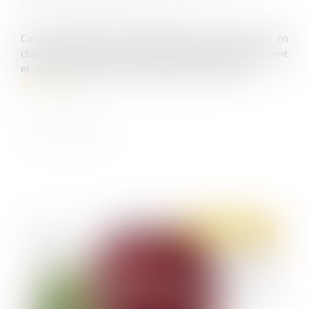
Source :
demarchesadministratives.fr
Ce nouvel outil a pour objectif d’assurer une prise en
charge rapide des enfants victimes de cyberharcèlement
et de les conseiller sur les démarches à effectuer...
Lire la suite
Publié le :
21/02/2022