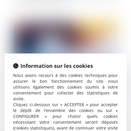
Publié le :
16/02/2022
Information sur les cookies
Nous avons recours à des cookies techniques pour
assurer le bon fonctionnement du site, nous
utilisons également des cookies soumis à votre
Calcul des IJ maladie-maternité des
consentement pour collecter des statistiques de
indépendants : les revenus d’activité de 2020
visite.
peuvent être neutralisés
Cliquez ci-dessous sur « ACCEPTER » pour accepter
le dépôt de l'ensemble des cookies ou sur «
CONFIGURER » pour choisir quels cookies
nécessitant votre consentement seront déposés
Publié le :
16/02/2022
(cookies statistiques), avant de continuer votre visite