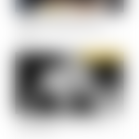
Covid-19 : reconduction des mesures
permettant la prise de repas sur les lieux de
travail
Publié le :
15/02/2022
Cyberharcèlement : l’application 3018 créée
pour les victimes