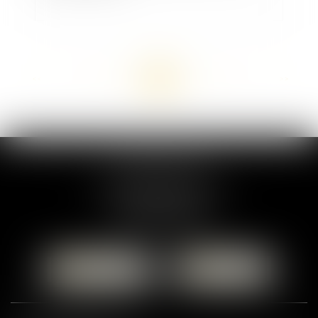
<<
<
...
40
41
42
43
44
45
46
...
>
>>
MARION DUMAY
1 Place du Général de Gaulle
95300 PONTOISE
Tél :
01 87 76 30 93
CONTACTER
LOCALISER