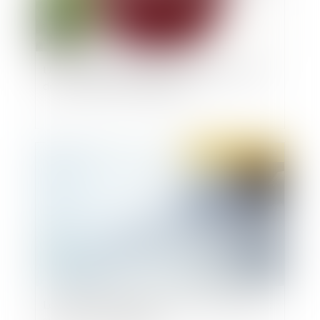
Un salarié peut-il refuser une mutation au nom
de ses convictions religieuses ?
Publié le :
17/02/2022
Loi responsabilité pénale et sécurité intérieure :
souriez, vous êtes filmés