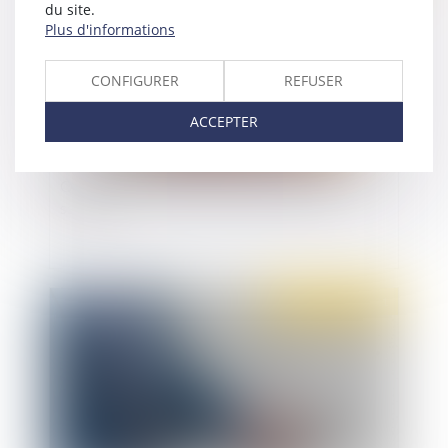
du site.
Plus d'informations
CONFIGURER
REFUSER
ACCEPTER
Qu'est-ce que le droit à la déconnexion du
salarié ?
Publié le :
25/03/2021