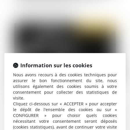
réparation du préjudice subi
Publié le :
30/03/2021
Information sur les cookies
Nous avons recours à des cookies techniques pour
assurer le bon fonctionnement du site, nous
utilisons également des cookies soumis à votre
Violences sexuelles sur mineur : les députés
consentement pour collecter des statistiques de
aggravent et complexifient le droit
visite.
Cliquez ci-dessous sur « ACCEPTER » pour accepter
le dépôt de l'ensemble des cookies ou sur «
CONFIGURER » pour choisir quels cookies
nécessitant votre consentement seront déposés
Publié le :
29/03/2021
(cookies statistiques), avant de continuer votre visite