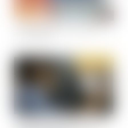
La France muscle ses contrôles dans la lutte
contre l’argent sale
Publié le :
31/03/2021
Pas de contreparties pour le salarié travaillant
illégalement le dimanche, mais un droit à