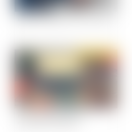
Enregistrer l'employeur à son insu : licite ou non
?
Publié le :
24/03/2021
Redressement URSSAF : absence
d’observations et chose jugée