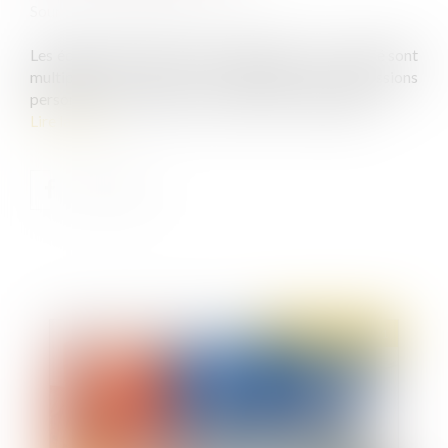
Source :
www.chefdentreprise.com
Les échanges verbaux entre l'employeur et le salarié sont
multiples et divers, qu'il s'agisse de discussions
personnelles, portant sur un dossier ou d'échanges...
Lire la suite
Publié le :
31/03/2021