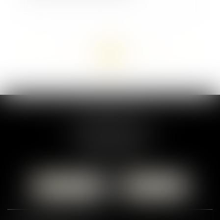
<<
<
...
77
78
79
80
81
82
83
...
>
>>
MARION DUMAY
1 Place du Général de Gaulle
95300 PONTOISE
Tél :
01 87 76 30 93
CONTACTER
LOCALISER