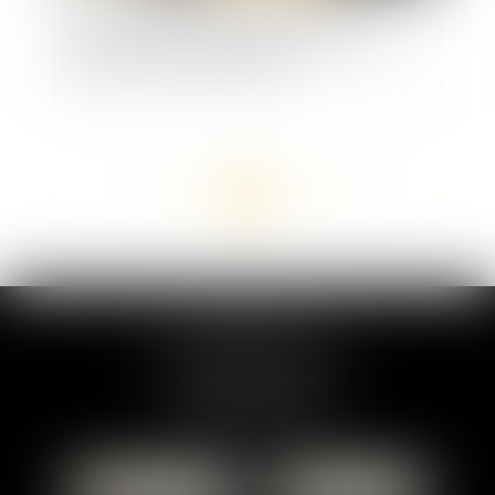
Absence de cause réelle et sérieuse du
licenciement annoncé publiquement avant la
tenue de l'entretien préalable
<<
<
...
133
134
135
136
137
138
139
...
>
>>
MARION DUMAY
1 Place du Général de Gaulle
95300 PONTOISE
Tél :
01 87 76 30 93
CONTACTER
LOCALISER