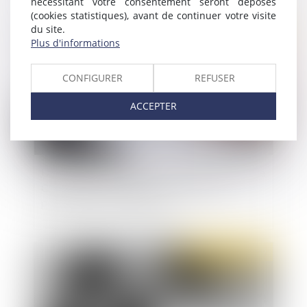
nécessitant votre consentement seront déposés
(cookies statistiques), avant de continuer votre visite
Publié le :
11/12/2019
du site.
Plus d'informations
CONFIGURER
REFUSER
ACCEPTER
Une transaction n’empêche pas l’action devant le
Conseil de Prud’hommes pour des faits
postérieurs à sa conclusion
Publié le :
10/12/2019