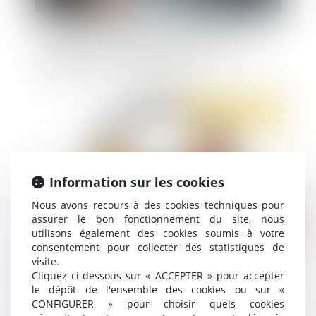
Féminicides : un rapport de la justice reconnaît
des failles dans le traitement des violences
conjugales qui précèdent les crimes
Publié le :
11/12/2019
Information sur les cookies
Nous avons recours à des cookies techniques pour
assurer le bon fonctionnement du site, nous
utilisons également des cookies soumis à votre
consentement pour collecter des statistiques de
visite.
Quelles modifications pour la procédure de
Cliquez ci-dessous sur « ACCEPTER » pour accepter
contrôle URSSAF à compter du 1er janvier 2020
le dépôt de l'ensemble des cookies ou sur «
?
CONFIGURER » pour choisir quels cookies