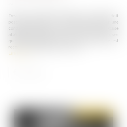
Source :
www.actualitesdudroit.fr
Devant la cour d’assises des mineurs, le président doit
poser une question sur la nécessité de prononcer une
condamnation pénale et une autre relative à l’excuse
atténuante de minorité. Selon la Cour de cassation, ses
questions deviennent sans objet lorsque l’accusé est
reconnu coupable de plusieurs crimes...
Lire la suite
Publié le :
17/12/2019