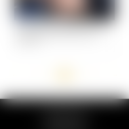
La Sécurité Routière propose la carte nationale
des installateurs agréés d'éthylotests anti-
démarrage
<<
<
...
91
92
93
94
95
96
97
...
>
>>
MARION DUMAY
1 Place du Général de Gaulle
95300 PONTOISE