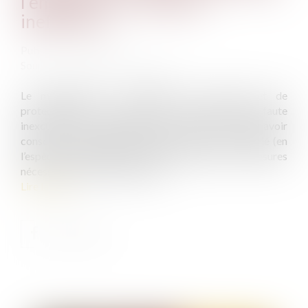
l'employeur se révèlent
inefficaces
Publié le :
21/12/2020
Source :
www.actualitesdudroit.fr
Le manquement à l'obligation de sécurité et de
protection de la santé a le caractère d'une faute
inexcusable lorsque l'employeur avait ou aurait dû avoir
conscience du danger auquel était soumis le salarié (en
l’espèce des agressions) et qu'il n'a pas pris les mesures
nécessaires pour l'en préserver...
Lire la suite