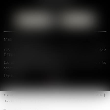
Tél :
01 87 76 30 93
CONTACTER
LOCALISER
MES DERNIÈRES ACTUS
LOMB
QPC : INTERDICTION DE COMMUNICATION DE PIÈCE
À DES TIERS ET DROITS DE LA DÉFENSE
 « les
En application de l’article 114 du Code de procédure pénal
dans le cadre de l’instruction, les...
Lire la suite
Accueil
Présentation
Droit du travail
Droit pénal
Actualités
Honoraires
Contact
Plan du site
Mentions légales
Articles