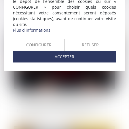
le dépôt de l'ensemble des cookies ou sur «
Des milliers de poursuites pénales abandonnées
CONFIGURER » pour choisir quels cookies
dans les tribunaux pour enfants
nécessitant votre consentement seront déposés
(cookies statistiques), avant de continuer votre visite
du site.
Plus d'informations
Publié le :
21/12/2020
CONFIGURER
REFUSER
ACCEPTER
La faute inexcusable doit être retenue dès lors
que les mesures de protection mises en œuvre
par l'employeur se révèlent inefficaces