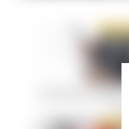
Publié le :
23/09/
La lutte contre les fraudes aux prestations
sociales : enquête de la Cour des comptes
Publié le :
22/09/