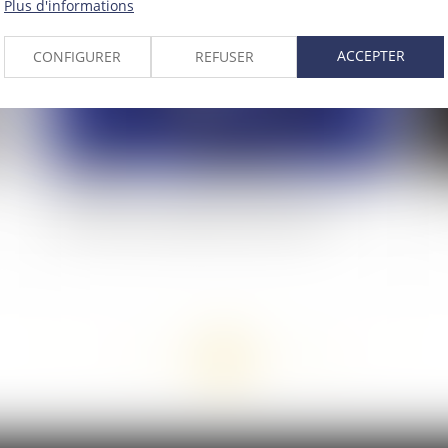
Plus d'informations
ACCEPTER
CONFIGURER
REFUSER
Blanchiment : l'autorité bancaire européenne
Gar
rend ses recommandations à Bruxelles
<<
<
...
102
103
104
105
106
107
108
...
>
>>