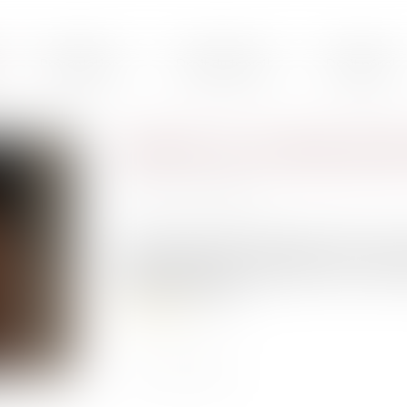
Présentation
Droit du travail
Droit pénal
Garde à vue : principe, durée
Publié le :
17/09/2020
Source :
www.capital.fr
Une personne qui est soupçonnée d'avoir commi
(GAV). Celle-ci doit se dérouler sous le contrôl
privation de liberté...
Lire la suite