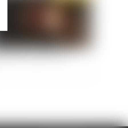
de à vue : principe, durée et droits