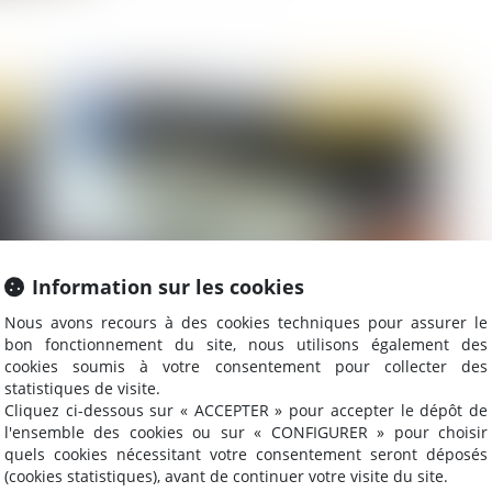
2020
Publié le :
23/09/2020
Information sur les cookies
Nous avons recours à des cookies techniques pour assurer le
bon fonctionnement du site, nous utilisons également des
TPE et PME : l’URSSAF avance 13 milliards
Li
cookies soumis à votre consentement pour collecter des
d’euros pour la trésorerie
re
statistiques de visite.
pe
Cliquez ci-dessous sur « ACCEPTER » pour accepter le dépôt de
l'ensemble des cookies ou sur « CONFIGURER » pour choisir
quels cookies nécessitant votre consentement seront déposés
2020
Publié le :
17/09/2020
(cookies statistiques), avant de continuer votre visite du site.