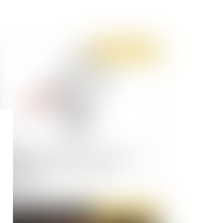
Publié le :
22/09/2020
cenciement économique : la recherche d'un
classement dans le groupe doit être
rsonnalisée
Publié le :
17/09/2020