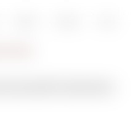
Actualités
Honoraires
Contact
 et droits
s un crime ou un délit peut être placée en garde à vue
e de l'autorité judiciaire, car il s'agit d'une mesure de