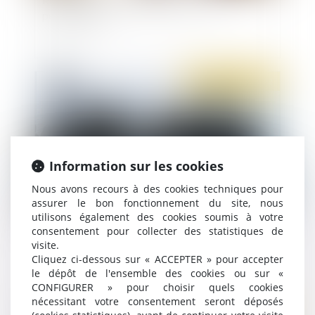
pénitentiaire
Publié le :
18/05/2022
Information sur les cookies
Nous avons recours à des cookies techniques pour
assurer le bon fonctionnement du site, nous
utilisons également des cookies soumis à votre
Normes imposées à l'employeur : le CSE doit
consentement pour collecter des statistiques de
visite.
quand même être consulté
Cliquez ci-dessous sur « ACCEPTER » pour accepter
le dépôt de l'ensemble des cookies ou sur «
CONFIGURER » pour choisir quels cookies
nécessitant votre consentement seront déposés
Publié le :
17/05/2022