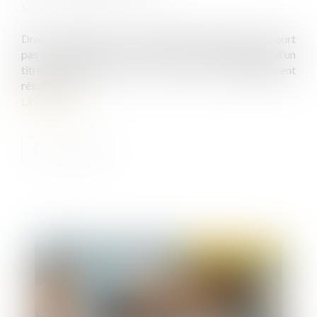
Source :
www.actu-juridique.fr
Droit commercial : La prescription extinctive ne court
pas ou est suspendue contre le créancier détenteur d'un
titre exécutoire qui, par suite d'un empêchement
résultant de
Lire la suite
Publié le :
19/05/2022