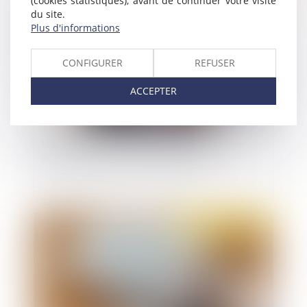
(cookies statistiques), avant de continuer votre visite
du site.
Plus d'informations
CONFIGURER
REFUSER
ACCEPTER
L’employeur ne peut pas demander la nullité
d’une convention de forfait en heures
Publié le :
12/05/2022