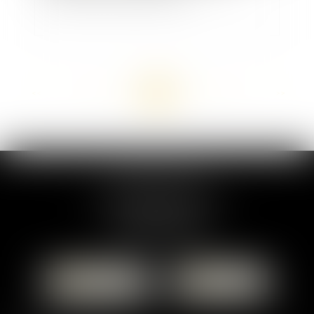
<<
<
...
30
31
32
33
34
35
36
...
>
>>
MARION DUMAY
1 Place du Général de Gaulle
95300 PONTOISE
Tél :
01 87 76 30 93
CONTACTER
LOCALISER