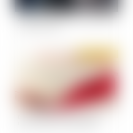
Action en reconnaissance d’un contrat de travail
: quel délai pour agir ?
Publié le :
16/06/2022
Des modifications rendues nécessaires par
l'entrée en vigueur du code pénitentiaire