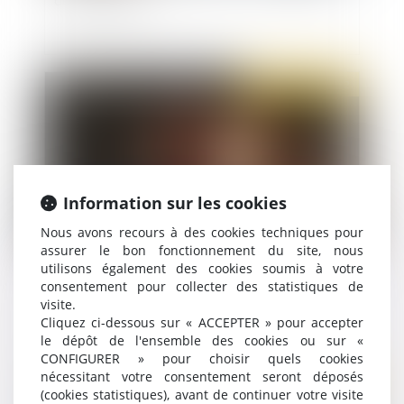
Publié le :
23/06/2022
Information sur les cookies
Nous avons recours à des cookies techniques pour
assurer le bon fonctionnement du site, nous
utilisons également des cookies soumis à votre
En cas d’impossibilité de localisation d’une
consentement pour collecter des statistiques de
personne poursuivie en justice, celle-ci peut être
visite.
jugée ou condamnée par défaut mais a le droit,
Cliquez ci-dessous sur « ACCEPTER » pour accepter
par la suite, d’obtenir la réouverture du procès
le dépôt de l'ensemble des cookies ou sur «
sur le fond de l’affaire en sa présence
CONFIGURER » pour choisir quels cookies
nécessitant votre consentement seront déposés
Publié le :
22/06/2022
(cookies statistiques), avant de continuer votre visite