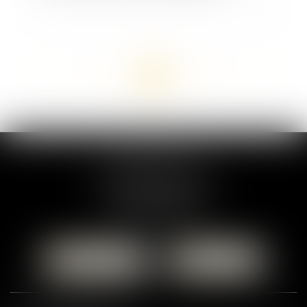
<<
<
...
26
27
28
29
30
31
32
...
>
>>
MARION DUMAY
1 Place du Général de Gaulle
95300 PONTOISE
Tél :
01 87 76 30 93
CONTACTER
LOCALISER