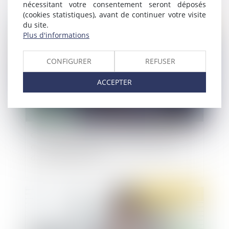
nécessitant votre consentement seront déposés
(cookies statistiques), avant de continuer votre visite
du site.
Publié le :
27/04/2022
Plus d'informations
CONFIGURER
REFUSER
ACCEPTER
Groupe de sociétés : loi applicable en matière
de responsabilité d’une société grand-mère
d’une filiale en faillite
Publié le :
25/04/2022