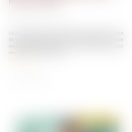
filiale en faillite
Publié le :
27/04/2022
Source :
www.actu-juridique.fr
La loi applicable à une obligation de réparation au titre
du devoir de diligence de la société grand-mère d’une
société déclarée en faillite est, en principe, celle du pays
où est établie cette dernière...
Lire la suite
Publié le :
28/04/2022