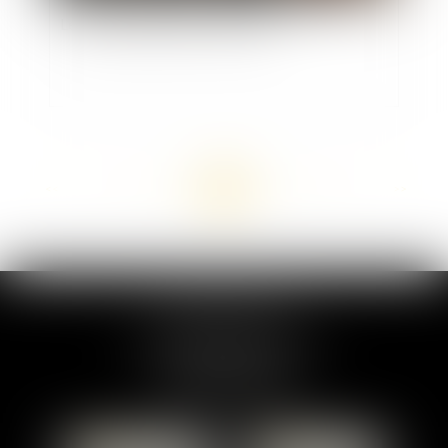
Le Code pénitentiaire est publié
<<
<
...
32
33
34
35
36
37
38
...
>
>>
MARION DUMAY
1 Place du Général de Gaulle
95300 PONTOISE
Tél :
01 87 76 30 93