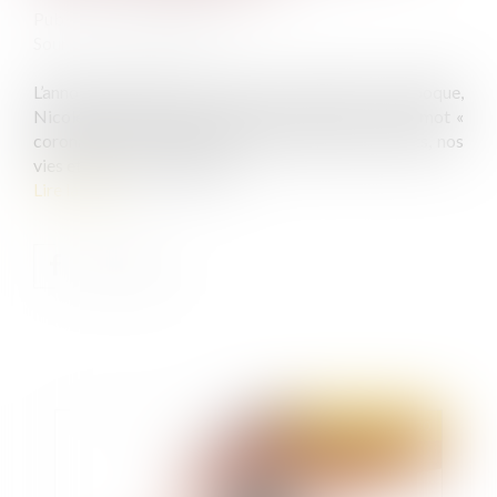
Publié le :
30/12/2020
Source :
www.20minutes.fr
L’annonce remonte au mois de juin 2019. A l’époque,
Nicole Belloubet était ministre de la Justice et le mot «
coronavirus » n’avait pas encore envahi nos esprits, nos
vies et notre espace public...
Lire la suite
Publié le :
31/12/2020