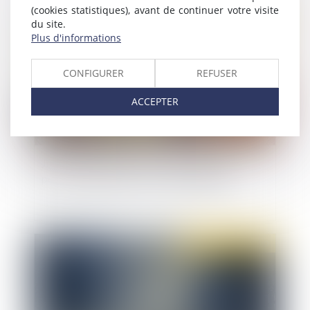
(cookies statistiques), avant de continuer votre visite
Publié le :
30/12/2020
du site.
Plus d'informations
CONFIGURER
REFUSER
ACCEPTER
Justice des mineurs : Fixer une « majorité
pénale » à l’âge de 13 ans, ça change quoi ?
Publié le :
30/12/2020