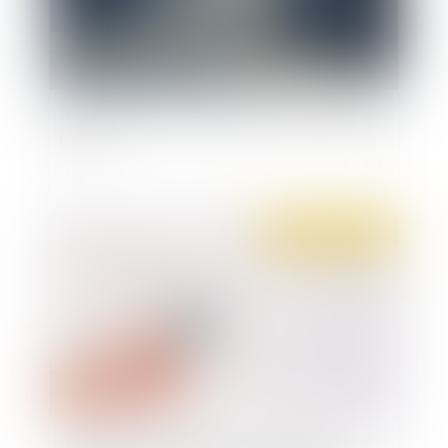
Pneumatiques -Sécurité routière : quels pneus en
hiver ?
Publié le :
29/12/2020
Coronavirus en entreprise : Un employeur peut-