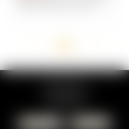
il obliger ses salariés à se faire vacciner ?
<<
<
...
90
91
92
93
94
95
96
...
>
>>
MARION DUMAY
1 Place du Général de Gaulle
95300 PONTOISE
Tél :
01 87 76 30 93
CONTACTER
LOCALISER