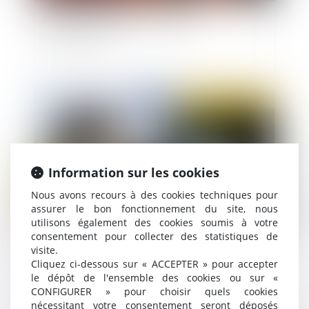
Ai-je le droit d’imposer une tenue
vestimentaire ?
Publié le :
31/12/2020
Information sur les cookies
Nous avons recours à des cookies techniques pour
assurer le bon fonctionnement du site, nous
utilisons également des cookies soumis à votre
consentement pour collecter des statistiques de
Redoutable d’efficacité, le nouveau radar
visite.
TruCam pourrait-il débarquer sur les routes de
Cliquez ci-dessous sur « ACCEPTER » pour accepter
France ?
le dépôt de l'ensemble des cookies ou sur «
CONFIGURER » pour choisir quels cookies
nécessitant votre consentement seront déposés