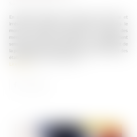
Source :
www.dalloz-actualite.fr
En quelques semaines, le déferlement imprévisible et
irrésistible de l’épidémie de coronavirus à travers le
monde a contraint le gouvernement à adopter des
mesures d’urgence provoquant un ralentissement
sensible de notre économie en raison du confinement de
la population et de la fermeture massive de la plupart des
établissements recevant du public...
Lire la suite
Publié le :
14/05/2020