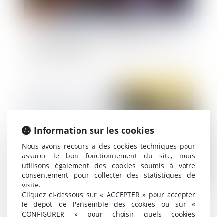
La Cour d'Appel confirme le jugement
contraignant Amazon à réduire ses activités aux
produits essentiels
Publié le :
11/05/2020
Information sur les cookies
Nous avons recours à des cookies techniques pour
assurer le bon fonctionnement du site, nous
utilisons également des cookies soumis à votre
consentement pour collecter des statistiques de
visite.
Les avantages de la rupture conventionnelle
Cliquez ci-dessous sur « ACCEPTER » pour accepter
le dépôt de l'ensemble des cookies ou sur «
CONFIGURER » pour choisir quels cookies