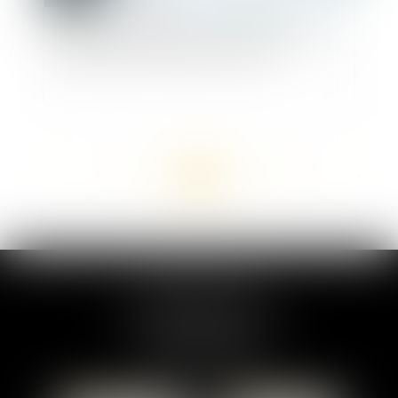
Modalités pratiques pour bénéficier du report
de paiement des cotisations sociales
<<
<
...
117
118
119
120
121
122
123
...
>
>>
MARION DUMAY
1 Place du Général de Gaulle
95300 PONTOISE
Tél :
01 87 76 30 93