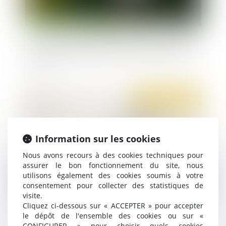
Le Conseil constitutionnel déclare non conforme
à la Constitution l’article 12 de l’ordonnance de
1945
Publié le :
26/04/2021
Information sur les cookies
Nous avons recours à des cookies techniques pour
assurer le bon fonctionnement du site, nous
utilisons également des cookies soumis à votre
consentement pour collecter des statistiques de
visite.
Rupture période d'essai : pouvez-vous toucher
Cliquez ci-dessous sur « ACCEPTER » pour accepter
le dépôt de l'ensemble des cookies ou sur «
le chômage ?
CONFIGURER » pour choisir quels cookies