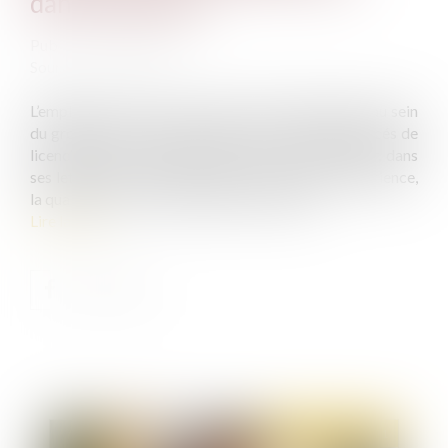
dans le groupe ?
Publié le :
27/04/2021
Source :
www.efl.fr
L’employeur qui recherche des postes disponibles au sein
du groupe pour le reclassement des salariés menacés de
licenciement économique n’est pas tenu d’indiquer, dans
ses lettres de recherche, l’âge, la formation, l’expérience,
la qualification ou l’ancienneté des salariés...
Lire la suite
Publié le :
27/04/2021