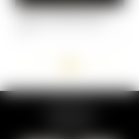
Covid-19 : prise en charge des soins des
Français de retour définitif de l’étranger en
France
<<
<
...
73
74
75
76
77
78
79
...
>
>>
MARION DUMAY
1 Place du Général de Gaulle
95300 PONTOISE
Tél :
01 87 76 30 93