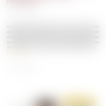
l'employeur
Publié le :
10/03/2020
Source :
www.efl.fr
Les juges du fond peuvent décider que des manquements
ayant persisté pendant 20 ans et ayant conduit le salarié
à l'épuisement sont suffisamment graves pour empêcher
la poursuite du contrat de travail et justifient la prise
d'acte de la rupture du contrat aux torts de l'employeur...
Lire la suite
Publié le :
10/03/2020