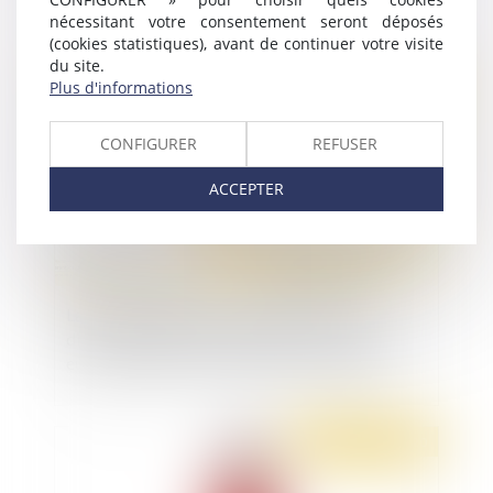
nécessitant votre consentement seront déposés
(cookies statistiques), avant de continuer votre visite
du site.
Publié le :
04/03/2020
Plus d'informations
CONFIGURER
REFUSER
ACCEPTER
L’assuré régulièrement avisé de la mise à
disposition du pli recommandé est réputé avoir
eu connaissance de la décision de la CPAM
Publié le :
03/03/2020