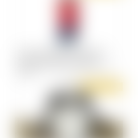
Nice : une convention avec le barreau pour
garantir une assistance et une défense
personnalisée des mineurs délinquants ou en
danger
Publié le :
02/03/2020