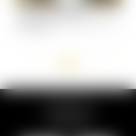
Autorisation préalable et heures
supplémentaires : le silence de l’employeur vaut
accord implicite
<<
<
...
125
126
127
128
129
130
131
...
>
>>
MARION DUMAY
1 Place du Général de Gaulle
95300 PONTOISE
Tél :
01 87 76 30 93