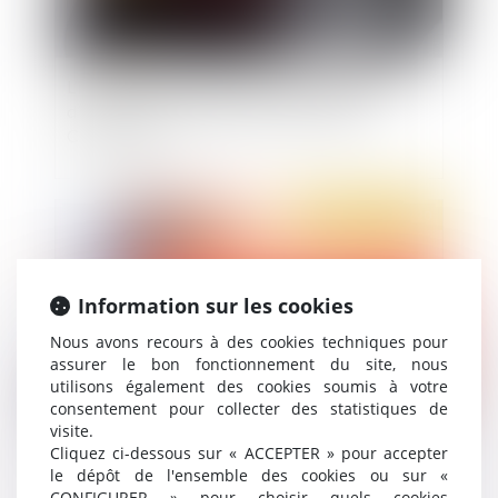
L’indemnisation systématique du préjudice
d’anxiété lié à l’amiante est conforme à la
Constitution
Publié le :
05/03/2020
Information sur les cookies
Nous avons recours à des cookies techniques pour
assurer le bon fonctionnement du site, nous
utilisons également des cookies soumis à votre
consentement pour collecter des statistiques de
visite.
La procédure d'ordonnance pénale pour un délit
Cliquez ci-dessous sur « ACCEPTER » pour accepter
le dépôt de l'ensemble des cookies ou sur «
ou une contravention
CONFIGURER » pour choisir quels cookies