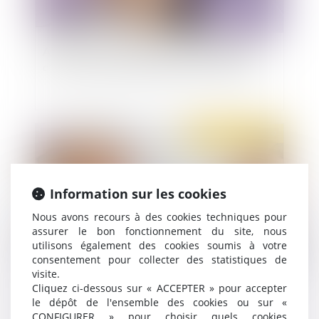
Abus de biens sociaux et défaut d’approbation
d’une convention réglementée dans une SAS
Publié le :
30/10/2019
Information sur les cookies
Nous avons recours à des cookies techniques pour
assurer le bon fonctionnement du site, nous
utilisons également des cookies soumis à votre
consentement pour collecter des statistiques de
visite.
L'indemnité d'éviction calculée sous déduction
Cliquez ci-dessous sur « ACCEPTER » pour accepter
des revenus de remplacement est soumise à
le dépôt de l'ensemble des cookies ou sur «
cotisations
CONFIGURER » pour choisir quels cookies