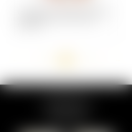
Les banques mises en demeure pour le manque
de contrôle dans le cadre de la lutte anti-
blanchiment
<<
<
...
137
138
139
140
141
142
143
...
>
>>
MARION DUMAY
1 Place du Général de Gaulle
95300 PONTOISE
Tél :
01 87 76 30 93