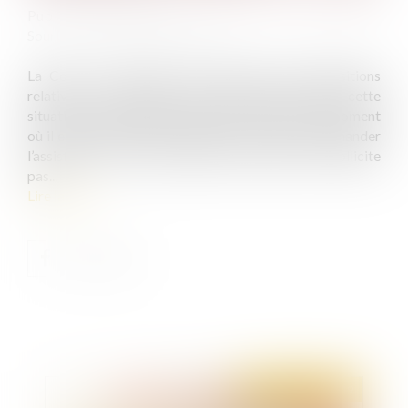
Publié le :
29/10/2019
Source :
www.actualitesdudroit.fr
La Cour de cassation vient préciser des dispositions
relatives à la garde à vue d’un mineur. Dans cette
situation, le représentant légal doit être avisé, au moment
où il est informé de la mesure, de son droit de demander
l’assistance d’un avocat quand le mineur n’en sollicite
pas...
Lire la suite
Publié le :
31/10/2019