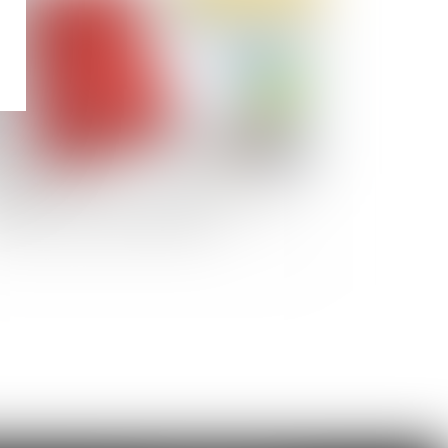
férent du CSE : quel rôle pour la prévention
 violences sexistes et sexuelles ?