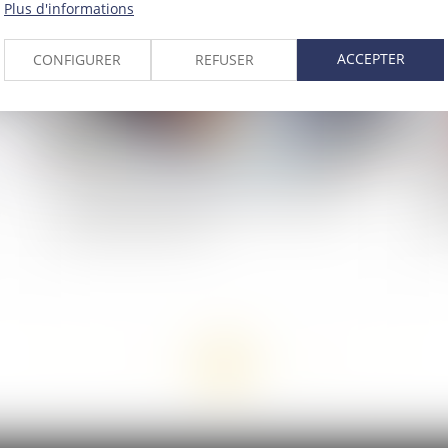
Plus d'informations
ACCEPTER
CONFIGURER
REFUSER
Directive anti blanchiment : protection des
Ré
bénéficiaires effectifs
des
<<
<
...
9
10
11
12
13
14
15
...
>
>>