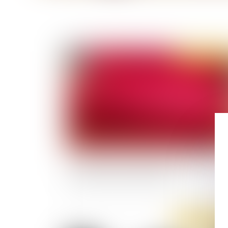
Publié le :
15/12/
Publication de l'ordonnance relative au casier
judiciaire national automatisé
Publié le :
12/12/