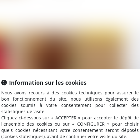
2022
Publié le :
14/12/2022
Information sur les cookies
Nous avons recours à des cookies techniques pour assurer le
bon fonctionnement du site, nous utilisons également des
Le Ministre du Travail a présenté la réforme de
Ab
cookies soumis à votre consentement pour collecter des
l'assurance chômage
dé
statistiques de visite.
Cliquez ci-dessous sur « ACCEPTER » pour accepter le dépôt de
l'ensemble des cookies ou sur « CONFIGURER » pour choisir
quels cookies nécessitant votre consentement seront déposés
(cookies statistiques), avant de continuer votre visite du site.
2022
Publié le :
07/12/2022