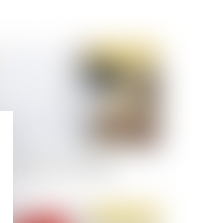
Publié le :
13/12/2022
andon de poste : la présomption de
mission est définitivement adoptée
Publié le :
06/12/2022