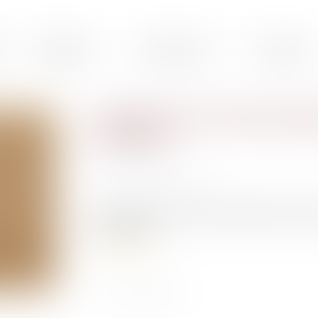
Présentation
Droit du travail
Droit pénal
Le Ministre du Travail a pré
chômage
Publié le :
14/12/2022
Source :
www.legisocial.fr
Le Ministre du Travail a présenté lundi la réf
février 2023....
Lire la suite