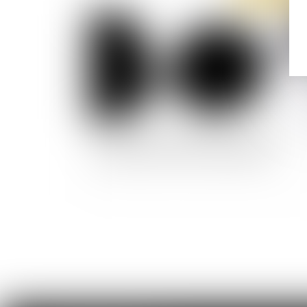
Le cadre qui désapprouve les valeurs de
l’entreprise exerce sa liberté d’opinion