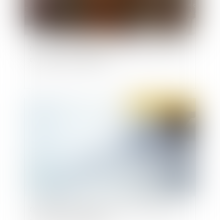
Demande de réhabilitation judiciaire : la nature
des faits ne compte pas
Publié le :
23/01/2020
Quand une renonciation à recettes traduit un
acte anormal de gestion