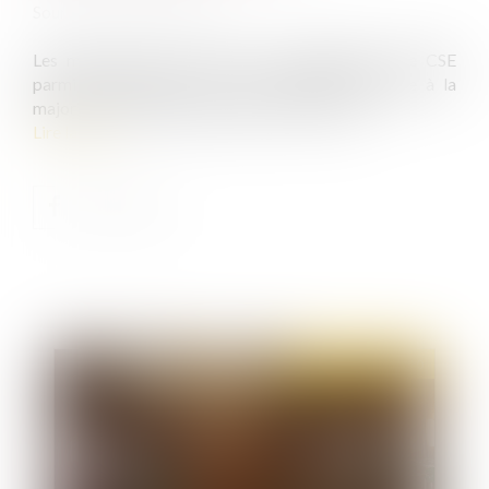
Source :
www.legisocial.fr
Les membres de la CSSCT sont désignés par le CSE
parmi ses membres, par une résolution adoptée à la
majorité des membres présents lors du vote...
Lire la suite
Publié le :
23/01/2020