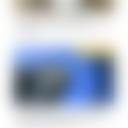
Prescription de l’action en paiement de
l’indemnité de rupture conventionnelle : le délai
est d'un an
Publié le :
16/01/2020
Sanction de l’AMF d'une société de gestion et
ses dirigeants pour des manquements à leurs
obligations professionnelles