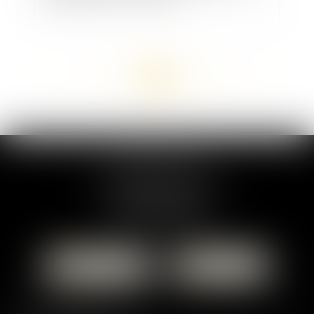
<<
<
...
129
130
131
132
133
134
135
...
>
>>
MARION DUMAY
1 Place du Général de Gaulle
95300 PONTOISE
Tél :
01 87 76 30 93
CONTACTER
LOCALISER