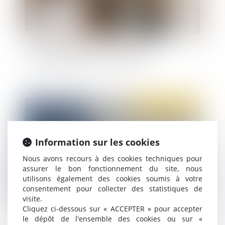
De la modification de la structure de la
rémunération par accord collectif
Publié le :
25/10/2021
Information sur les cookies
Nous avons recours à des cookies techniques pour
assurer le bon fonctionnement du site, nous
utilisons également des cookies soumis à votre
consentement pour collecter des statistiques de
visite.
Cliquez ci-dessous sur « ACCEPTER » pour accepter
Annoncer son départ par SMS à son patron, est-
le dépôt de l'ensemble des cookies ou sur «
ce une démission ou un abandon de poste ?