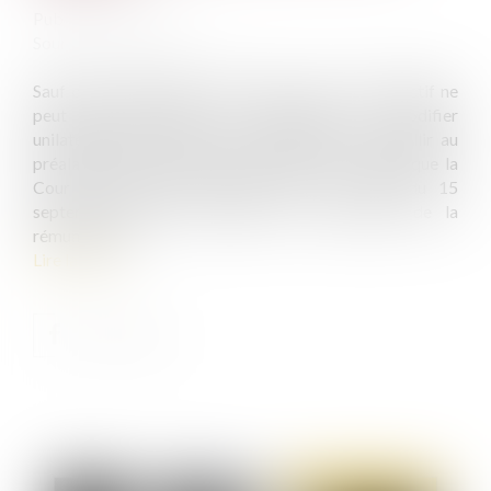
Publié le :
26/10/2021
Source :
www.efl.fr
Sauf disposition légale contraire, un accord collectif ne
peut pas permettre à l’employeur de modifier
unilatéralement le contrat de travail sans recueillir au
préalable l’accord exprès du salarié. Un principe que la
Cour de cassation réaffirme dans un arrêt du 15
septembre 2021 à propos de la structure de la
rémunération.
Lire la suite