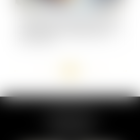
Obligations antiblanchiment : les fiches du SNPI
ne constituent pas une cartographie des risques
< Agent immobilier < Immobilier - Éditions
Francis Lefebvre
<<
<
...
53
54
55
56
57
58
59
...
>
>>
MARION DUMAY
1 Place du Général de Gaulle
95300 PONTOISE
Tél :
01 87 76 30 93