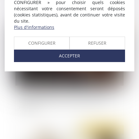
CONFIGURER » pour choisir quels cookies
nécessitant votre consentement seront déposés
(cookies statistiques), avant de continuer votre visite
du site.
Plus d'informations
Publié le :
21/10/2021
CONFIGURER
REFUSER
ACCEPTER
QPC : obligation faite aux auteurs d’infractions
terroristes de déclarer tout déplacement à
l’étranger
Publié le :
21/10/2021