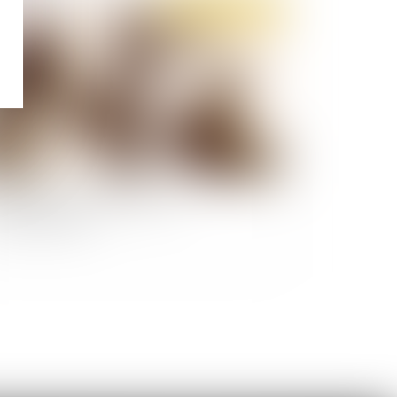
Publié le :
11/03/2021
elle place pour la nouvelle CJIP
vironnementale