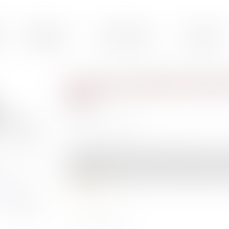
Présentation
Droit du travail
Droit pénal
Un nouveau bulletin officiel 
ligne
Publié le :
18/03/2021
Source :
www.efl.fr
À l’image du Bofip, le bulletin officiel de la 
opposable, devrait être mis en ligne courant 
collaboration entre la Direction de la sécurité so
Lire la suite