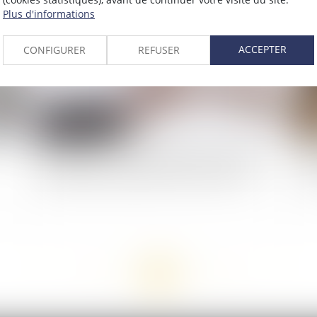
2021
Publié le :
15/03/2021
Plus d'informations
ACCEPTER
CONFIGURER
REFUSER
Bonus-malus : les sanctions prévues contre les
Qu
employeurs qui abusent des contrats courts
en
<<
<
...
79
80
81
82
83
84
85
...
>
>>