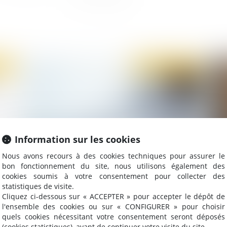
2021
Publié le :
17/03/2021
Information sur les cookies
Nous avons recours à des cookies techniques pour assurer le
bon fonctionnement du site, nous utilisons également des
Pour un droit européen de la compliance
Ra
cookies soumis à votre consentement pour collecter des
anticorruption : 21 propositions du Club des
ass
statistiques de visite.
juristes
mi
Cliquez ci-dessous sur « ACCEPTER » pour accepter le dépôt de
l'ensemble des cookies ou sur « CONFIGURER » pour choisir
quels cookies nécessitant votre consentement seront déposés
(cookies statistiques), avant de continuer votre visite du site.