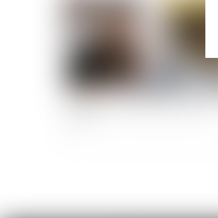
Publié le :
19/10/
Le télétravail sur prescription du médecin du
travail