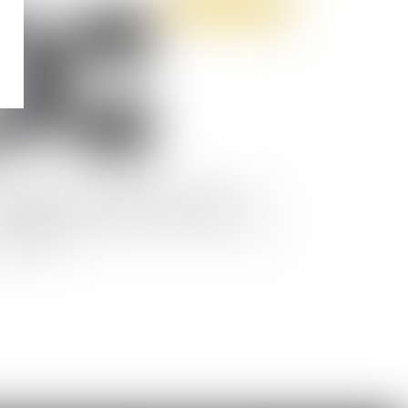
Publié le :
14/10/2020
 reclassement préalable au licenciement
onomique ne doit pas être confondu avec un
crutement