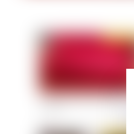
Publié le :
22/10/
Les nouvelles frontières de la détention
provisoire