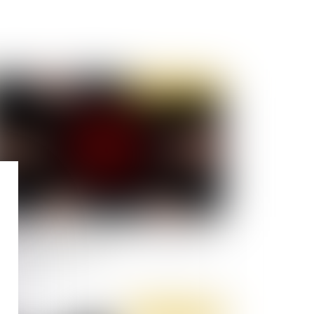
Publié le :
20/10/2020
nonciation d’un harcèlement : quand le juge
connaît la mauvaise foi