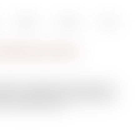
Actualités
Honoraires
Contact
la détention provisoire
ropéenne, le juge judiciaire doit se prononcer sur la
ovisoire lorsqu’elle a été prolongée de plein droit. Par
énale est inconstitutionnel en ce qu’il ne permet pas de
onditions indignes de détention...