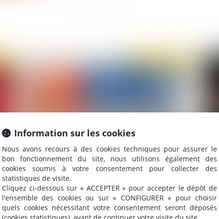
2020
Publié le :
21/10/2020
Information sur les cookies
Nous avons recours à des cookies techniques pour assurer le
bon fonctionnement du site, nous utilisons également des
La liste noire européenne des paradis
Dé
cookies soumis à votre consentement pour collecter des
fiscaux évolue
re
statistiques de visite.
Cliquez ci-dessous sur « ACCEPTER » pour accepter le dépôt de
l'ensemble des cookies ou sur « CONFIGURER » pour choisir
quels cookies nécessitant votre consentement seront déposés
(cookies statistiques), avant de continuer votre visite du site.