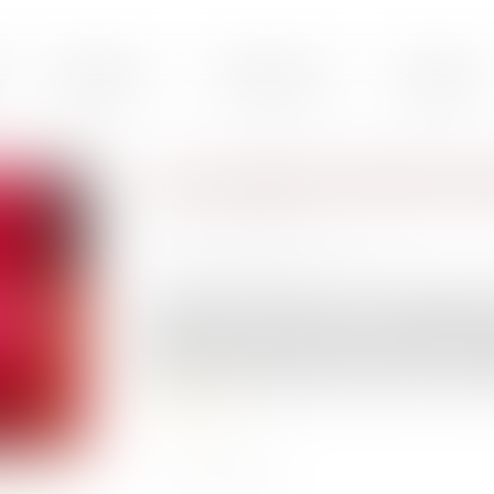
Présentation
Droit du travail
Droit pénal
Les nouvelles frontières de 
Publié le :
22/10/2020
Source :
www.dalloz-actualite.fr
Au regard de l’article 5 de la Convention eu
nécessité de la prolongation de la détention pr
ailleurs, l’article 144-1 du code de procédure p
mettre fin à la détention provisoire en cas de c
Lire la suite