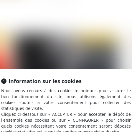
2022
Publié le :
21/07/2022
Information sur les cookies
Nous avons recours à des cookies techniques pour assurer le
bon fonctionnement du site, nous utilisons également des
Peut-on transiger lors d’une action en
Mo
cookies soumis à votre consentement pour collecter des
est
comblement de passif ?
ch
statistiques de visite.
Cliquez ci-dessous sur « ACCEPTER » pour accepter le dépôt de
l'ensemble des cookies ou sur « CONFIGURER » pour choisir
quels cookies nécessitant votre consentement seront déposés
(cookies statistiques), avant de continuer votre visite du site.