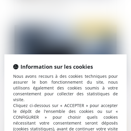
rupture conventionnelle ?
Publié le :
19/01/2021
Information sur les cookies
Nous avons recours à des cookies techniques pour
assurer le bon fonctionnement du site, nous
utilisons également des cookies soumis à votre
Motif du licenciement consécutif au refus
consentement pour collecter des statistiques de
d’application d’un accord de mobilité interne
visite.
Cliquez ci-dessous sur « ACCEPTER » pour accepter
le dépôt de l'ensemble des cookies ou sur «
CONFIGURER » pour choisir quels cookies
nécessitant votre consentement seront déposés
Publié le :
19/01/2021
(cookies statistiques), avant de continuer votre visite