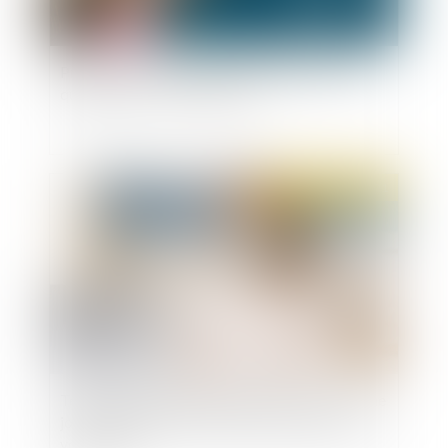
Prenez rendez-vous avec Maître DUMAY en
quelques clics via Meet laW !
Publié le :
18/01/2021
Télétravail pendant l’épidémie de Covid-19 : une
journée de travail sur site par semaine pour les
volontaires