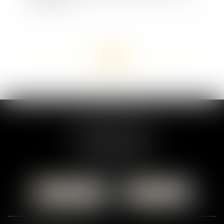
<<
<
...
87
88
89
90
91
92
93
...
>
>>
MARION DUMAY
1 Place du Général de Gaulle
95300 PONTOISE
Tél :
01 87 76 30 93
CONTACTER
LOCALISER