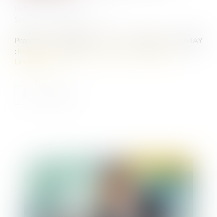
Publié le :
18/01/2021
Source :
www.dumay-avocat.fr
Prendre rendez-vous avec Maître DUMAY
:
https://www.dumay-avocat.fr/rdv-en-ligne.htm
Lire la suite
Publié le :
20/01/2021