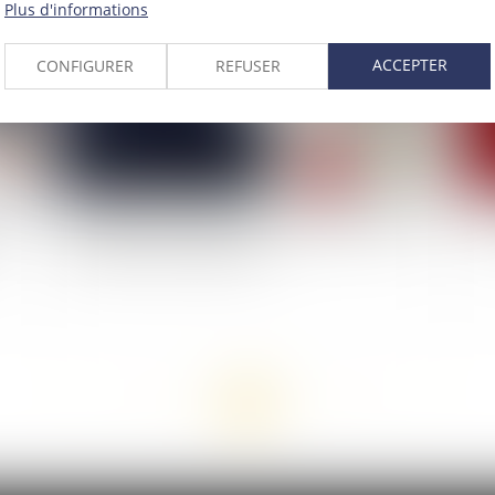
Plus d'informations
ACCEPTER
CONFIGURER
REFUSER
 22
Projet de loi antiterroriste : cinq questions sur la
Ba
surveillance par algorithme
<<
<
...
70
71
72
73
74
75
76
...
>
>>