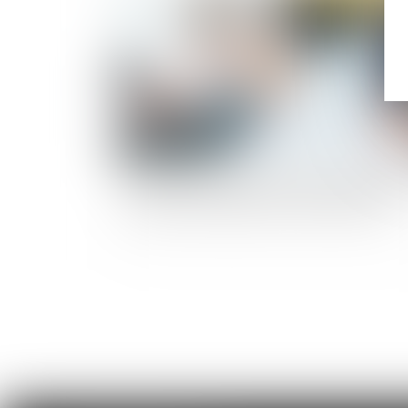
Laisser un salarié au même coefficient durant
ans peut faire supposer une discrimination