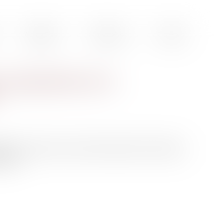
Actualités
Honoraires
Contact
 cinq questions sur la
entée ce mercredi en Conseil des ministres. Elle entend
thme...