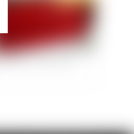
romètre 2020 : Les Français et la Sécu