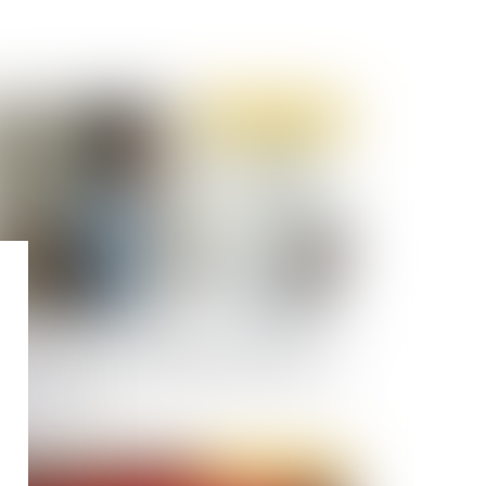
Publié le :
19/05/2021
ident du travail - maladie professionnelle : 5
s pour contester l’opposabilité d’une décision
 prise en charge
Publié le :
13/05/2021