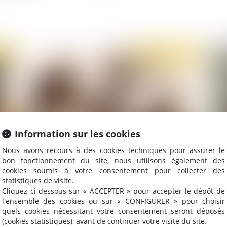
2021
Publié le :
20/05/2021
Information sur les cookies
Nous avons recours à des cookies techniques pour assurer le
bon fonctionnement du site, nous utilisons également des
res
Fraude fiscale : absence de sursis à statuer en
Acc
cookies soumis à votre consentement pour collecter des
cas de procédure pendante et imposition du
an
statistiques de visite.
contribuable pour les bénéfices perçus par sa
de
Cliquez ci-dessous sur « ACCEPTER » pour accepter le dépôt de
société étrangère
l'ensemble des cookies ou sur « CONFIGURER » pour choisir
quels cookies nécessitant votre consentement seront déposés
(cookies statistiques), avant de continuer votre visite du site.
2021
Publié le :
13/05/2021