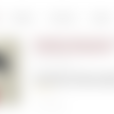
Présentation
Droit du travail
Droit pénal
Projet de loi antiterroriste :
surveillance par algorithme
Publié le :
13/05/2021
Source :
www.lexpress.fr
Une loi antiterroriste "actualisée" a été prés
notamment pérenniser la surveillance par algori
Lire la suite