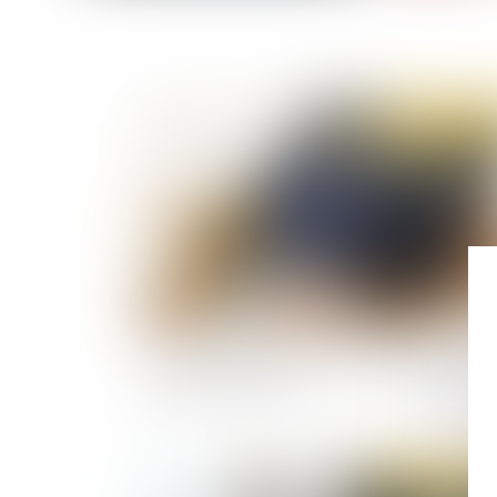
Publié le :
20/05/
Du nouveau en matière d’indemnités journaliè
de sécurité sociale
Publié le :
18/05/