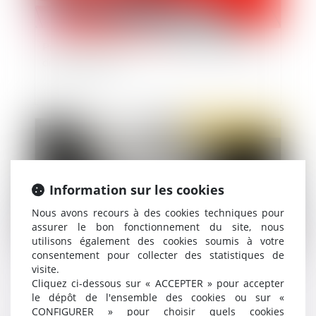
Projet de loi DDADUE : quelles nouveautés en
droit du travail ?
Publié le :
18/01/2023
Information sur les cookies
Nous avons recours à des cookies techniques pour
assurer le bon fonctionnement du site, nous
utilisons également des cookies soumis à votre
consentement pour collecter des statistiques de
visite.
L'expérimentation du comité départemental
Cliquez ci-dessous sur « ACCEPTER » pour accepter
pour la protection de l'enfance est lancée
le dépôt de l'ensemble des cookies ou sur «
CONFIGURER » pour choisir quels cookies