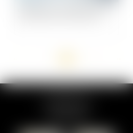
L’interception des conversations d’un avocat ne
viole pas toujours le secret professionnel
<<
<
...
7
8
9
10
11
12
13
...
>
>>
MARION DUMAY
1 Place du Général de Gaulle
95300 PONTOISE
Tél :
01 87 76 30 93