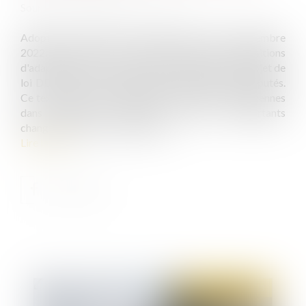
Source :
formation.lefebvre-dalloz.fr
Adopté par le Sénat en première lecture le 13 décembre
2022, le projet de loi portant diverses dispositions
d'adaptation au droit de l'Union européenne, dit projet de
loi DDADUE, est actuellement examiné par les députés.
Ce texte, qui transpose plusieurs directives européennes
dans différents domaines, prévoit d’importants
changements en droit du travail...
Lire la suite
Publié le :
18/01/2023