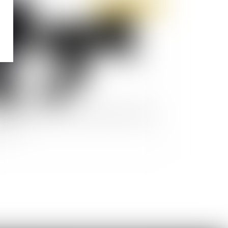
Publié le :
25/07/2022
licenciement est nul si les propos ne sont pas
urieux