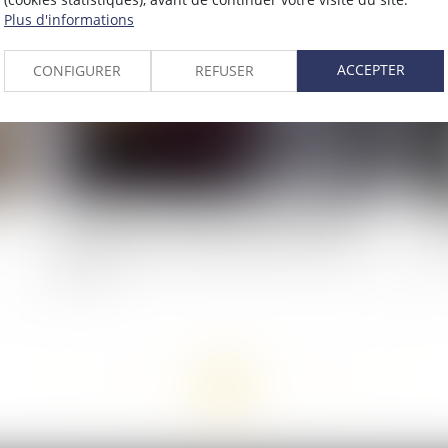
2022
Publié le :
26/07/2022
Plus d'informations
ACCEPTER
CONFIGURER
REFUSER
L’employeur peut s’appuyer sur des éléments
Le 
couverts par le secret médical pour licencier un
inj
salarié
<<
<
...
22
23
24
25
26
27
28
...
>
>>