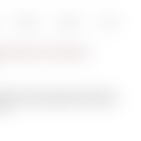
Actualités
Honoraires
Contact
 : le point sur les mesures
 déposé dans la foulée à l’Assemblée nationale, le projet
otection du pouvoir d’achat laisse la part belle aux
és...