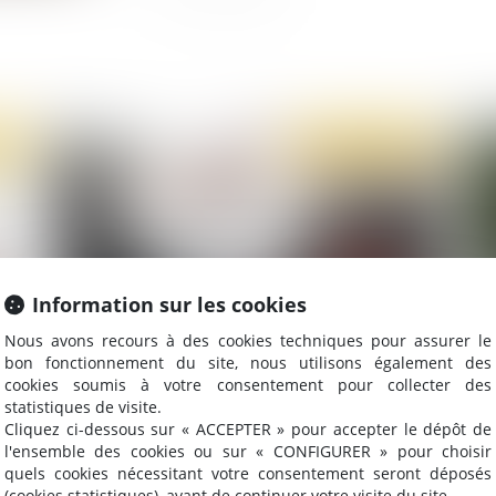
2022
Publié le :
28/07/2022
Information sur les cookies
Nous avons recours à des cookies techniques pour assurer le
bon fonctionnement du site, nous utilisons également des
en
Comment la justice travaille avec les recherches
So
cookies soumis à votre consentement pour collecter des
en sources ouvertes
et 
statistiques de visite.
Cliquez ci-dessous sur « ACCEPTER » pour accepter le dépôt de
l'ensemble des cookies ou sur « CONFIGURER » pour choisir
quels cookies nécessitant votre consentement seront déposés
(cookies statistiques), avant de continuer votre visite du site.