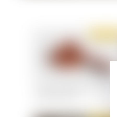
Publié le :
02/08/
Quelle prime d’intéressement pour le salarié 
congé de reclassement ?