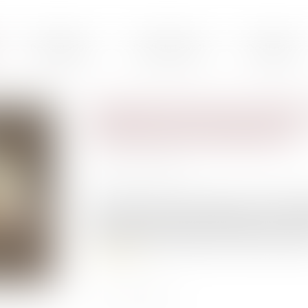
Présentation
Droit du travail
Droit pénal
Projet de loi pouvoir d’achat
intéressant les employeurs
Publié le :
28/07/2022
Source :
www.efl.fr
Présenté en Conseil des ministres le 7 juillet et
de loi portant mesures d’urgence pour la pr
employeurs pour améliorer le sort de leurs salari
Lire la suite