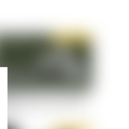
Publié le :
28/07/2022
upçons d’escroquerie à la FIFA : Sepp Blatter
Michel Platini acquittés par la justice suisse