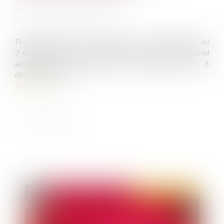
Publié le :
15/12/2022
Source :
www.actu-juridique.fr
Procédure pénale : L’ordonnance n° 2022-1524 du
7 décembre 2022 relative au casier judiciaire national
automatisé a été publiée au Journal officiel du 8
décembre 2022...
Lire la suite
Publié le :
15/12/2022