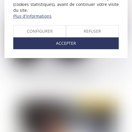
(cookies statistiques), avant de continuer votre visite
Publié le :
12/12/2022
du site.
Plus d'informations
CONFIGURER
REFUSER
ACCEPTER
Le cadre qui désapprouve les valeurs de
l’entreprise exerce sa liberté d’opinion
Publié le :
07/12/2022