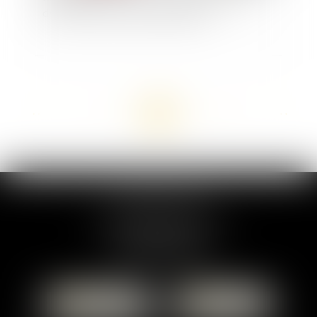
des violences sexistes et sexuelles ?
<<
<
...
9
10
11
12
13
14
15
...
>
>>
MARION DUMAY
1 Place du Général de Gaulle
95300 PONTOISE
Tél :
01 87 76 30 93
CONTACTER
LOCALISER