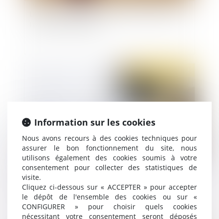
Le Ministre du Travail a présenté la réforme de
l'assurance chômage
Publié le :
13/12/2022
Information sur les cookies
Nous avons recours à des cookies techniques pour
assurer le bon fonctionnement du site, nous
utilisons également des cookies soumis à votre
consentement pour collecter des statistiques de
Abandon de poste : la présomption de
visite.
démission est définitivement adoptée
Cliquez ci-dessous sur « ACCEPTER » pour accepter
le dépôt de l'ensemble des cookies ou sur «
CONFIGURER » pour choisir quels cookies
nécessitant votre consentement seront déposés