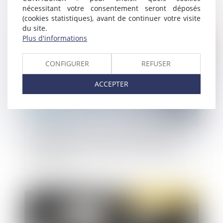
nécessitant votre consentement seront déposés
(cookies statistiques), avant de continuer votre visite
du site.
Publié le :
17/10/2019
Plus d'informations
CONFIGURER
REFUSER
ACCEPTER
Blanchiment de capitaux et financement du
terrorisme : les principales menaces identifiées
par le COLB
Publié le :
17/10/2019