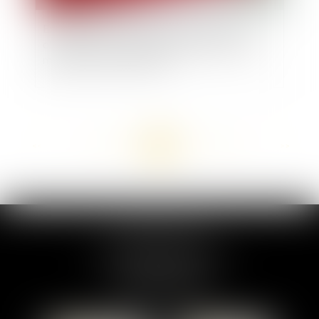
Exposition au risque et interprétation de la
classification de la pathologie au tableau des
maladies professionnelles
<<
<
...
138
139
140
141
142
143
144
...
>
>>
MARION DUMAY
1 Place du Général de Gaulle
95300 PONTOISE
Tél :
01 87 76 30 93