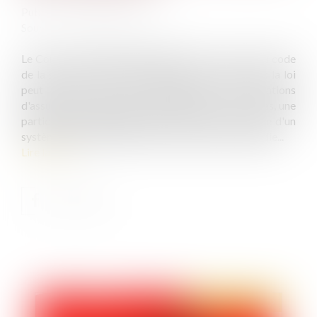
Publié le :
23/10/2019
Source :
www.juridiconline.com
Le Conseil constitutionnel juge l'article L. 131-9 du code
de la sécurité sociale conforme à la Constitution : la loi
peut prévoir des taux dérogatoires de cotisations
d'assurance maladie afin d'assurer, dans certains cas, une
participation équivalente des assurés dans le cadre d'un
système de financement mixte de l'assurance maladie...
Lire la suite
Publié le :
23/10/2019