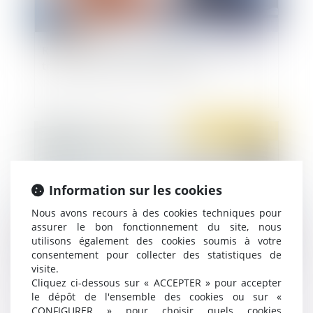
Rappels sur le contrôle effectif de la charge de
travail des salariés en forfait jours
Publié le :
21/10/2019
Information sur les cookies
Nous avons recours à des cookies techniques pour
assurer le bon fonctionnement du site, nous
utilisons également des cookies soumis à votre
consentement pour collecter des statistiques de
visite.
Sanction du salarié pour trop-perçu de salaire
Cliquez ci-dessous sur « ACCEPTER » pour accepter
non signalé
le dépôt de l'ensemble des cookies ou sur «
CONFIGURER » pour choisir quels cookies