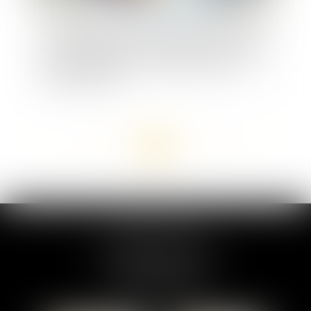
Obligations antiblanchiment : les fiches du SNPI
ne constituent pas une cartographie des risques
< Agent immobilier < Immobilier - Éditions
Francis Lefebvre
<<
<
...
53
54
55
56
57
58
59
...
>
>>
MARION DUMAY
1 Place du Général de Gaulle
95300 PONTOISE
Tél :
01 87 76 30 93