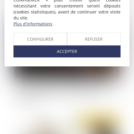
nécessitant votre consentement seront déposés
(cookies statistiques), avant de continuer votre visite
du site.
Publié le :
21/10/2021
Plus d'informations
CONFIGURER
REFUSER
ACCEPTER
QPC : obligation faite aux auteurs d’infractions
terroristes de déclarer tout déplacement à
l’étranger
Publié le :
21/10/2021