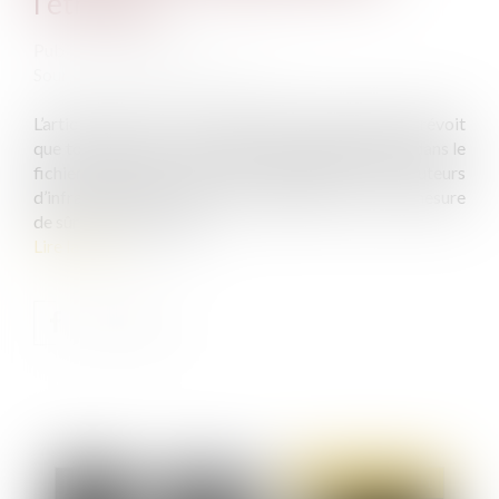
l’étranger
Publié le :
21/10/2021
Source :
www.labase-lextenso.fr
L’article 706-25-7 du Code de procédure pénale prévoit
que toute personne dont l’identité est enregistrée dans le
fichier judiciaire national automatisé des auteurs
d’infractions terroristes est astreinte, à titre de mesure
de sûreté, notamment...
Lire la suite
Publié le :
26/10/2021