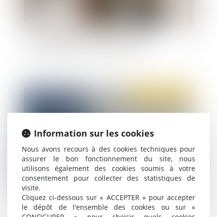
De la modification de la structure de la
rémunération par accord collectif
Publié le :
25/10/2021
Information sur les cookies
Nous avons recours à des cookies techniques pour
assurer le bon fonctionnement du site, nous
utilisons également des cookies soumis à votre
consentement pour collecter des statistiques de
visite.
Annoncer son départ par SMS à son patron, est-
Cliquez ci-dessous sur « ACCEPTER » pour accepter
le dépôt de l'ensemble des cookies ou sur «
ce une démission ou un abandon de poste ?
CONFIGURER » pour choisir quels cookies