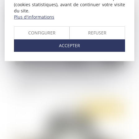
(cookies statistiques), avant de continuer votre visite
Publié le :
21/01/2020
du site.
Plus d'informations
CONFIGURER
REFUSER
ACCEPTER
Cour d’assises des mineurs : appréciation du
caractère obligatoire de certaines questions
posées
Publié le :
20/01/2020