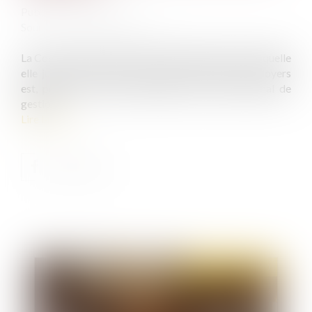
Publié le :
23/01/2020
Source :
www.fiscalonline.com
La Cour vient de rendre une nouvelle décision par laquelle
elle juge que le fait de renoncer à percevoir des loyers
est, pour une société constitutif d'un acte anormal de
gestion...
Lire la suite
Publié le :
23/01/2020