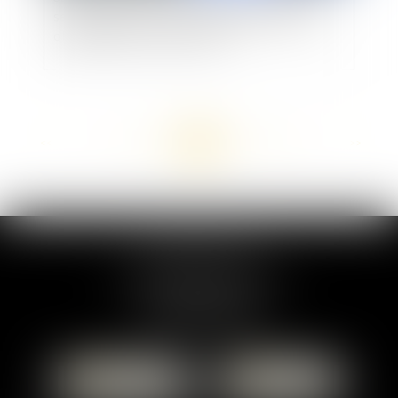
ses dirigeants pour des manquements à leurs
obligations professionnelles
<<
<
...
129
130
131
132
133
134
135
...
>
>>
MARION DUMAY
1 Place du Général de Gaulle
95300 PONTOISE
Tél :
01 87 76 30 93
CONTACTER
LOCALISER