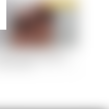
Publié le :
14/11/2019
elle solution apporter à la demande de
idarité au paiement des réparations civiles
ite par un condamné ?