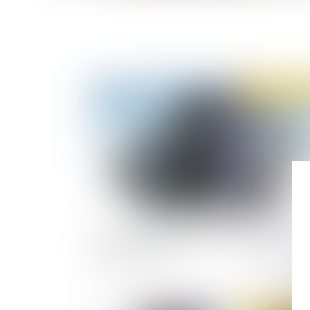
Publié le :
27/11/
PLFSS 2020 : le Sénat rejette le projet en
première lecture