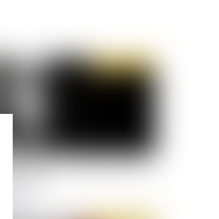
Publié le :
21/11/2019
lences conjugales : une proposition de loi est
optée au Sénat