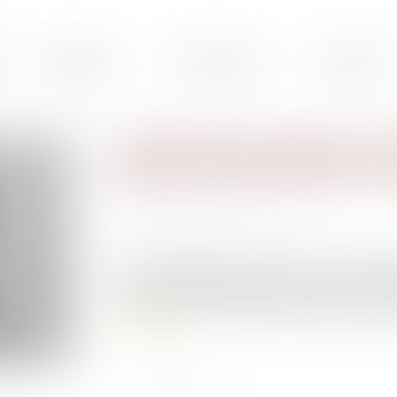
Présentation
Droit du travail
Droit pénal
Quelle solution apporter à l
paiement des réparations ci
Publié le :
14/11/2019
Source :
www.actualitesdudroit.fr
Trois personnes sont en cause. La cour d’assis
2016, a condamné une personne pour assassinat,
volontaire. Une troisième personne avait été c
Lire la suite