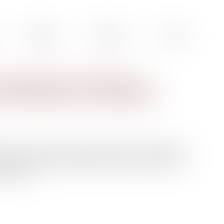
Actualités
Honoraires
Contact
a demande de solidarité au
viles faite par un condamné ?
es de l’Isère, statuant en appel par arrêt criminel de
 et une autre pour détention arbitraire sans libération
ondamnée...