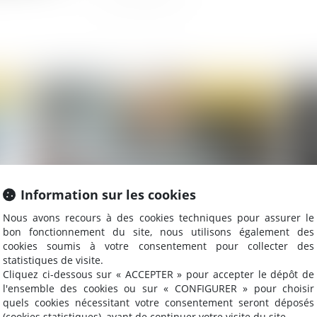
2019
Publié le :
26/11/2019
Information sur les cookies
Nous avons recours à des cookies techniques pour assurer le
bon fonctionnement du site, nous utilisons également des
Le salarié détenteur d'un mandat d'élu local a
Vio
cookies soumis à votre consentement pour collecter des
droit à l'intégralité de ses commissions
ad
statistiques de visite.
Cliquez ci-dessous sur « ACCEPTER » pour accepter le dépôt de
l'ensemble des cookies ou sur « CONFIGURER » pour choisir
quels cookies nécessitant votre consentement seront déposés
(cookies statistiques), avant de continuer votre visite du site.