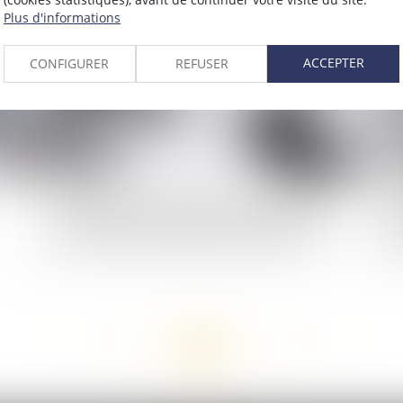
2019
Publié le :
20/11/2019
Plus d'informations
ACCEPTER
CONFIGURER
REFUSER
Quels droits pour la personne morale victime
Qu
d’escroquerie et d'abus de confiance de la part
sol
de son directeur administratif et financier ?
fa
<<
<
...
135
136
137
138
139
140
141
...
>
>>