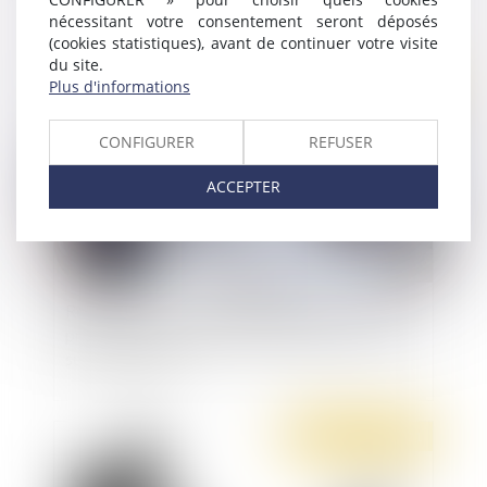
nécessitant votre consentement seront déposés
(cookies statistiques), avant de continuer votre visite
du site.
Publié le :
03/11/2021
Plus d'informations
CONFIGURER
REFUSER
ACCEPTER
Réformer le CPF, booster l'alternance... ce que
prévoit l'accord-cadre des partenaires sociaux
sur la formation
Publié le :
28/10/2021