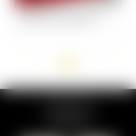
Un nouveau service de l'Urssaf simplifie les
déclarations des auto-entrepreneurs
<<
<
...
52
53
54
55
56
57
58
...
>
>>
MARION DUMAY
1 Place du Général de Gaulle
95300 PONTOISE
Tél :
01 87 76 30 93