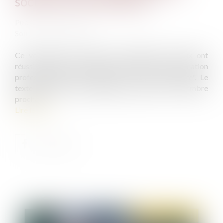
sociaux sur la formation
Publié le :
03/11/2021
Source :
www.capital.fr
Ce vendredi 15 octobre, les partenaires sociaux ont
réussi à trouver une position commune sur la formation
professionnelle, pour aboutir à un "accord-cadre". Le
texte est ouvert aux signatures jusqu'au 15 novembre
prochain.
Lire la suite
Publié le :
04/11/2021