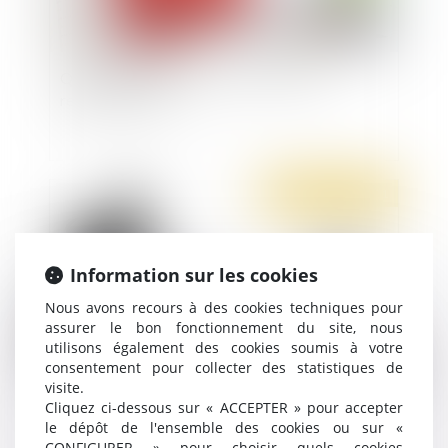
Quels dommages-intérêts en cas de non-
respect du Smic ?
Publié le :
03/11/2021
Information sur les cookies
Nous avons recours à des cookies techniques pour
assurer le bon fonctionnement du site, nous
utilisons également des cookies soumis à votre
consentement pour collecter des statistiques de
visite.
La France se dote d’un nouveau mécanisme de
Cliquez ci-dessous sur « ACCEPTER » pour accepter
le dépôt de l'ensemble des cookies ou sur «
restitution des « biens mal acquis »
CONFIGURER » pour choisir quels cookies