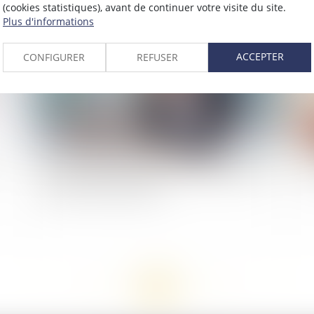
(cookies statistiques), avant de continuer votre visite du site.
Plus d'informations
2021
Publié le :
02/03/2021
ACCEPTER
CONFIGURER
REFUSER
Responsabilité des dirigeants : élargissement du
Dé
champ de la banqueroute
<<
<
...
81
82
83
84
85
86
87
...
>
>>