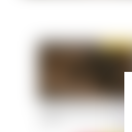
Publié le :
04/03/
Régulateur de vitesse, démarrage sans clé... 
équipements réservés aux voitures arrivent s
les motos