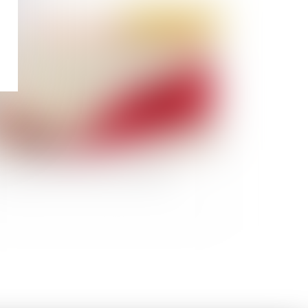
Publié le :
25/02/2021
tention provisoire et juste motivation