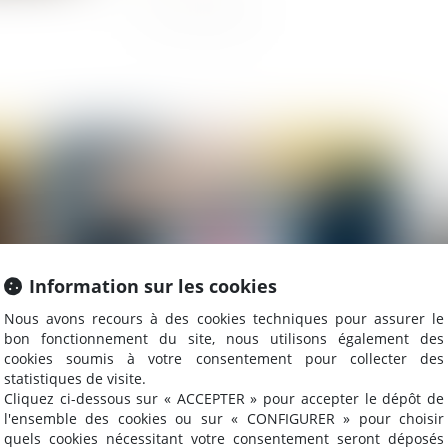
2021
Publié le :
04/03/2021
Information sur les cookies
Nous avons recours à des cookies techniques pour assurer le
bon fonctionnement du site, nous utilisons également des
cookies soumis à votre consentement pour collecter des
Des
URSSAF : envoi de proposition d’échéancier
Co
statistiques de visite.
ur
suite aux reports de cotisations
rel
Cliquez ci-dessous sur « ACCEPTER » pour accepter le dépôt de
l'ensemble des cookies ou sur « CONFIGURER » pour choisir
quels cookies nécessitant votre consentement seront déposés