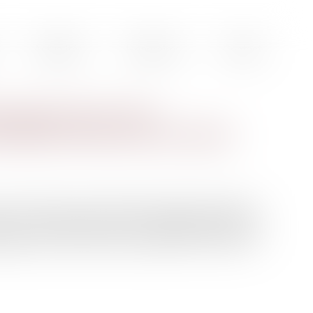
Actualités
Honoraires
Contact
rage sans clé... Des
itures arrivent sur les motos
e fait de mieux en matière d'innovation. Aujourd'hui,
nt sur les nouvelles motos. Des technologies, que l'on
 équiper les deux roues pour améliorer le confort et