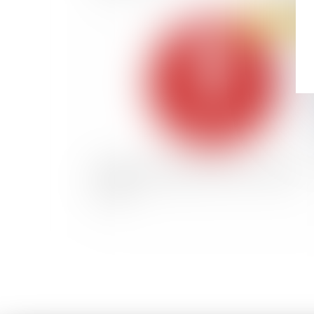
Publié le :
02/03/
Quand un échange de mails vaut contrat de
travail