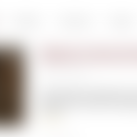
Présentation
Droit du travail
Droit pénal
Régulateur de vitesse, démar
équipements réservés aux vo
Publié le :
04/03/2021
Source :
www.europe1.fr
Anicet Mbida nous livre chaque matin ce qui s
gros plan sur plusieurs nouveautés qui arrive
trouvent déjà sur les voitures, vont bientôt
la sécurité...
Lire la suite