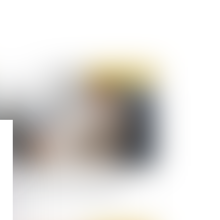
Publié le :
03/03/2021
vid-19 : mise à jour du protocole sanitaire
ative aux cas contacts en entreprise