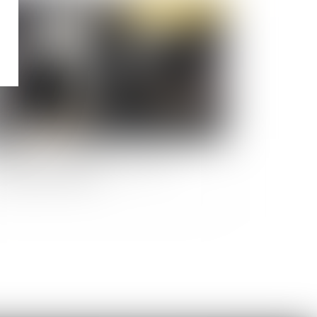
Publié le :
26/01/2023
qualification aggravante des faits et
ceptation du prévenu