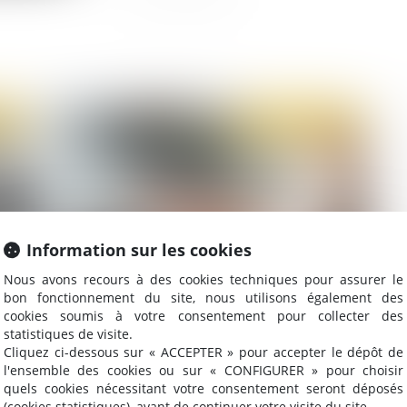
2023
Publié le :
07/02/2023
Information sur les cookies
Nous avons recours à des cookies techniques pour assurer le
bon fonctionnement du site, nous utilisons également des
« Contrat jeune majeur » et OQTF
Qu
cookies soumis à votre consentement pour collecter des
ur
de 
statistiques de visite.
Cliquez ci-dessous sur « ACCEPTER » pour accepter le dépôt de
l'ensemble des cookies ou sur « CONFIGURER » pour choisir
quels cookies nécessitant votre consentement seront déposés
(cookies statistiques), avant de continuer votre visite du site.