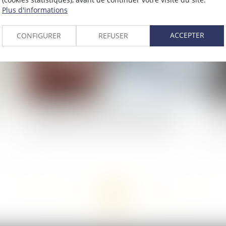
2023
Publié le :
30/01/2023
Plus d'informations
ACCEPTER
CONFIGURER
REFUSER
nt
L’employeur peut être condamné à verser un
Re
abondement sur le CPF du lanceur d’alerte
ac
<<
<
...
5
6
7
8
9
10
11
...
>
>>