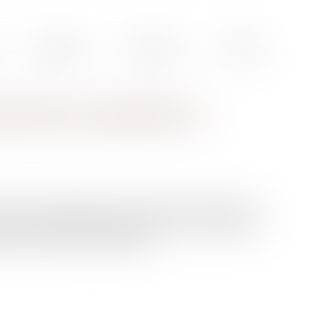
Actualités
Honoraires
Contact
es faits et acceptation du
 contre un justiciable des chefs de recel et menaces de
s en provocation à des actes de terrorisme et, déclarant
ne à trois ans d’emprisonnement...