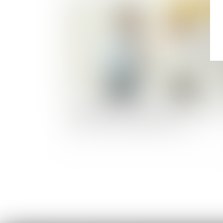
Publié le :
01/02/
Quand intimider son employeur en le menaça
de saisir la justice dégénère en abus