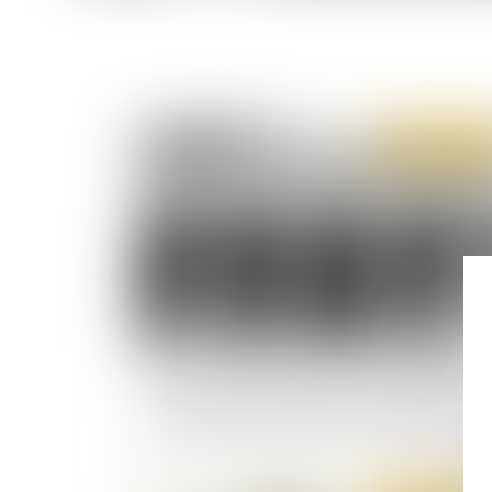
Publié le :
07/02/
Absence de comparution de l’employeur en
appel et analyse des moyens mis en œuvre po
respecter son obligation de sécurité