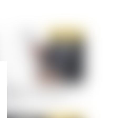
Publié le :
02/02/2023
and l’URSSAF ne respecte pas la procédure
vérification des frais professionnels