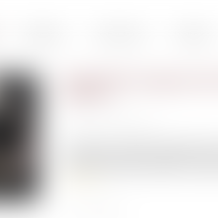
Présentation
Droit du travail
Droit pénal
Requalification aggravante d
prévenu
Publié le :
26/01/2023
Source :
www.actu-juridique.fr
Un tribunal correctionnel, saisi de poursuites
mort réitérées, en récidive, requalifie ces fait
l’intéressé coupable des deux délits, le condam
Lire la suite