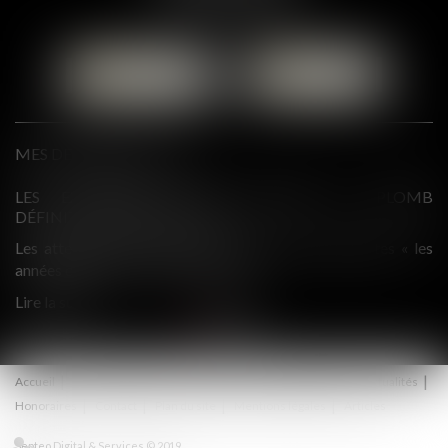
Tél :
01 87 76 30 93
CONTACTER
LOCALISER
MES DERNIÈRES ACTUS
MB
QPC : INTERDICTION DE COMMUNICATION DE PIÈCES
À DES TIERS ET DROITS DE LA DÉFENSE
 les
En application de l’article 114 du Code de procédure pénale,
dans le cadre de l’instruction, les...
Lire la suite
Accueil
Présentation
Droit du travail
Droit pénal
Actualités
Honoraires
Contact
Plan du site
Mentions légales
Articles
Septeo Digital & Services © 2019