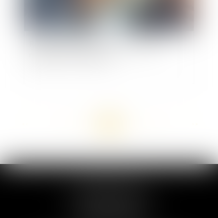
Responsabilité pénale de la société pour
négligence des dirigeants
<<
<
...
38
39
40
41
42
43
44
...
>
>>
MARION DUMAY
1 Place du Général de Gaulle
95300 PONTOISE