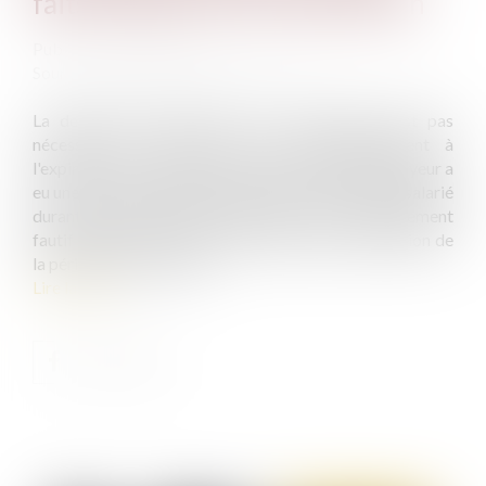
faits antérieurs à son expiration
Publié le :
07/03/2022
Source :
www.editions-legislatives.fr
La demande d'autorisation de licenciement n'est pas
nécessaire si d'une part, c'est postérieurement à
l'expiration de la période de protection que l'employeur a
eu une exacte connaissance des faits reprochés au salarié
durant cette période et, d'autre part, si le comportement
fautif reproché au salarié a persisté après l'expiration de
la période de protection.
Lire la suite