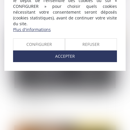
le dépôt de l'ensemble des cookies ou sur «
Avis de fin d'information : maîtriser les délais
CONFIGURER » pour choisir quels cookies
pour formuler des observations
nécessitant votre consentement seront déposés
(cookies statistiques), avant de continuer votre visite
du site.
Plus d'informations
Publié le :
02/03/2022
CONFIGURER
REFUSER
ACCEPTER
Violences sexuelles sur enfants : modifier la loi
après la CIASE ?
Publié le :
02/03/2022