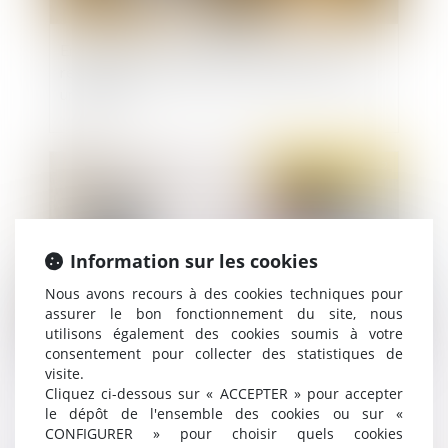
Enquêtes de concurrence : l’entreprise est
responsable des faits d’obstruction commis par
un salarié
Publié le :
31/01/2022
Information sur les cookies
Nous avons recours à des cookies techniques pour
assurer le bon fonctionnement du site, nous
utilisons également des cookies soumis à votre
consentement pour collecter des statistiques de
visite.
L’autorisation de déjeuner à son bureau
Cliquez ci-dessous sur « ACCEPTER » pour accepter
prolongée jusqu’en avril
le dépôt de l'ensemble des cookies ou sur «
CONFIGURER » pour choisir quels cookies