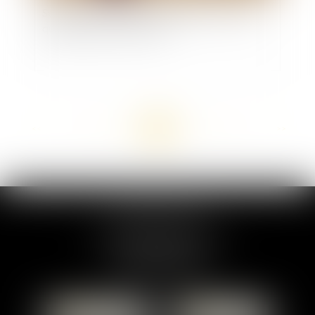
Sécurité sociale et complémentaires de santé :
quelles pistes de réforme ?
<<
<
...
42
43
44
45
46
47
48
...
>
>>
MARION DUMAY
1 Place du Général de Gaulle
95300 PONTOISE
Tél :
01 87 76 30 93