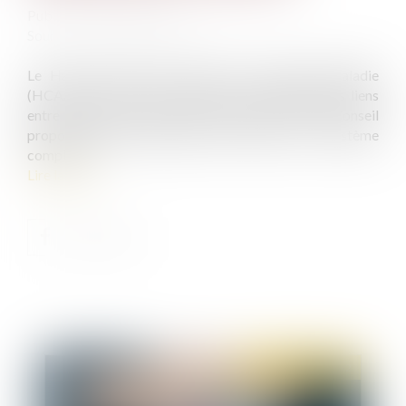
Publié le :
26/01/2022
Source :
www.vie-publique.fr
Le Haut Conseil pour l’avenir de l’assurance-maladie
(HCAAM) a remis son rapport sur l'évolution des liens
entre la sécurité sociale et les mutuelles. Le Haut Conseil
propose quatre scénarios pour rénover un système
complexe...
Lire la suite
Publié le :
02/02/2022