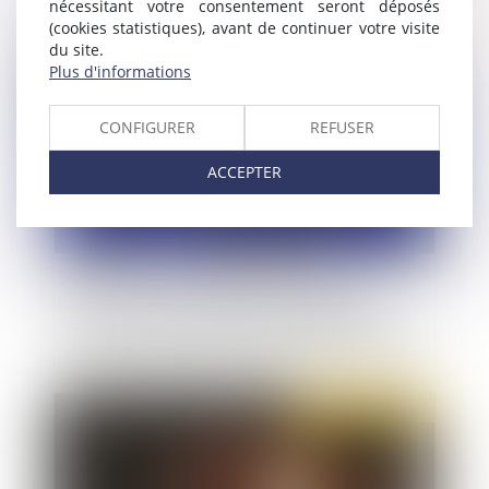
nécessitant votre consentement seront déposés
(cookies statistiques), avant de continuer votre visite
du site.
Publié le :
27/01/2022
Plus d'informations
CONFIGURER
REFUSER
ACCEPTER
Les Etats devraient appliquer de manière
effective la responsabilité des personnes
morales dans les infractions de blanchiment de
capitaux : rapport de la Convention de Varsovie
Publié le :
27/01/2022