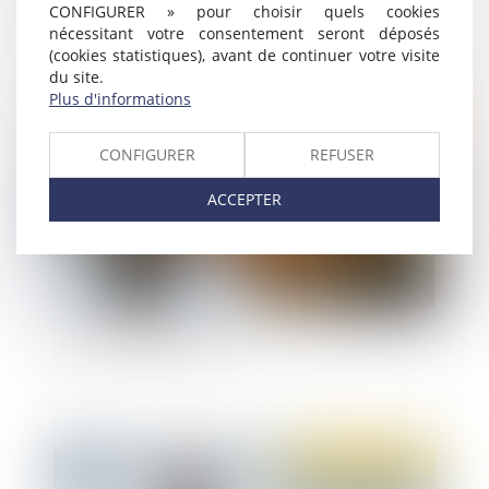
clause de non-concurrence par la convention
CONFIGURER » pour choisir quels cookies
collective
nécessitant votre consentement seront déposés
(cookies statistiques), avant de continuer votre visite
du site.
Plus d'informations
Publié le :
06/08/2019
CONFIGURER
REFUSER
ACCEPTER
Quid des congés payés
Publié le :
31/07/2019