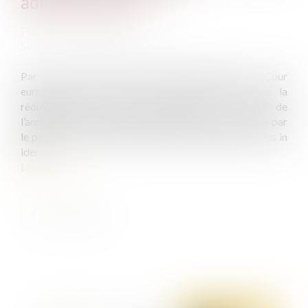
administratives
Publié le :
08/08/2019
Source :
www.actualitesdudroit.fr
Par un arrêt rendu en Grande Chambre, la Cour
européenne des droits de l’homme estime que la
réouverture d’une procédure pénale, à la suite de
l’annulation d’une amende administrative prononcée par
le parquet, constitue une violation du principe non bis in
idem...
Lire la suite