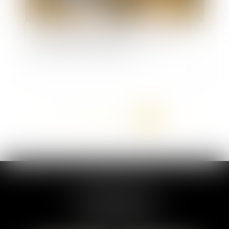
Formation obligatoire et échec du salarié : le
licenciement peut être motivé
<<
<
...
142
143
144
145
146
147
148
>
>>
MARION DUMAY
1 Place du Général de Gaulle
95300 PONTOISE
Tél :
01 87 76 30 93