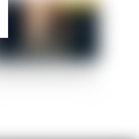
Publié le :
09/06/2020
id-19 : Organisation sanitaire de la prise en
arge éducative des mineurs suivis par la DPJJ