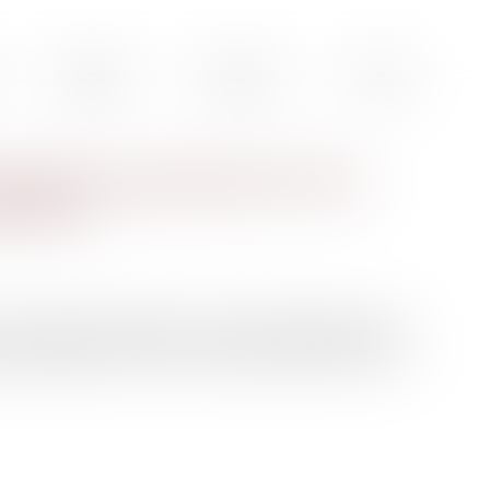
Actualités
Honoraires
Contact
squent les organisateurs de la
 Paris ?
 les violences policières. Environ 20.000 personnes,
mille d’Adama Traoré, se sont réunies, mardi soir, sur le