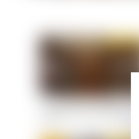
Publié le :
11/06/
Violences policières : que risquent les
organisateurs de la manifestation non déclaré
Paris ?