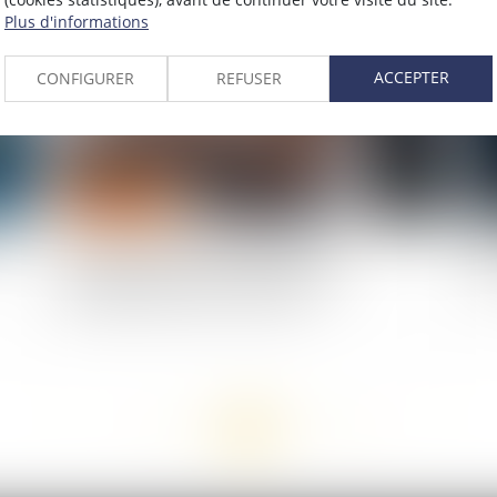
2020
Publié le :
09/06/2020
Plus d'informations
ACCEPTER
CONFIGURER
REFUSER
er
Activité partielle : l’attestation de
Cov
l’établissement d’accueil de l’enfant est
ch
obligatoire depuis le 2 juin 2020
<<
<
...
113
114
115
116
117
118
119
...
>
>>