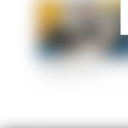
Publié le :
09/06/
Les élus du CSE ont un rôle économique à jou
face à l’épidémie de Covid-19