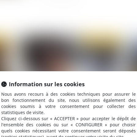
2020
Publié le :
10/06/2020
Information sur les cookies
Nous avons recours à des cookies techniques pour assurer le
bon fonctionnement du site, nous utilisons également des
Le GRECO exhorte les autorités à être
Tr
cookies soumis à votre consentement pour collecter des
e à
exemplaires et transparentes en matière d'anti-
cod
statistiques de visite.
corruption
Cliquez ci-dessous sur « ACCEPTER » pour accepter le dépôt de
l'ensemble des cookies ou sur « CONFIGURER » pour choisir
quels cookies nécessitant votre consentement seront déposés
(cookies statistiques), avant de continuer votre visite du site.