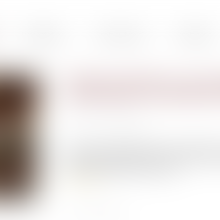
Présentation
Droit du travail
Droit pénal
Violences policières : que ri
manifestation non déclarée à
Publié le :
11/06/2020
Source :
www.20minutes.fr
Ils ont bravé l’interdit pour venir dénoncer
répondant à l’appel du comité de soutien à la fa
parvis du palais de justice de Paris...
Lire la suite